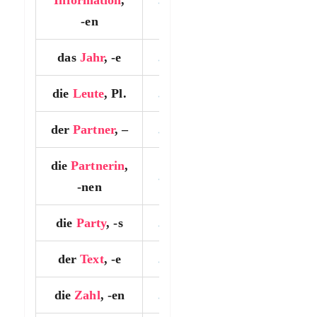
-en
das
Jahr
, -e
…….
die
Leute
, Pl.
…….
der
Partner
, –
…….
die
Partnerin
,
…….
-nen
die
Party
, -s
…….
der
Text
, -e
…….
die
Zahl
, -en
…….