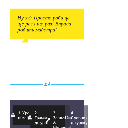
Ну як? Просто роби це
ще раз і ще раз! Вправа
робить майстра!
1. Урок
2.
3.
4.
німецької
Граматика
Завдання
Словник
до уроку
&
до уроку
Відповіді