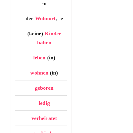
-n
der
Wohnort
, -e
…….
(keine)
Kinder
…….
haben
leben
(in)
…….
wohnen
(in)
…….
geboren
…….
ledig
…….
verheiratet
…….