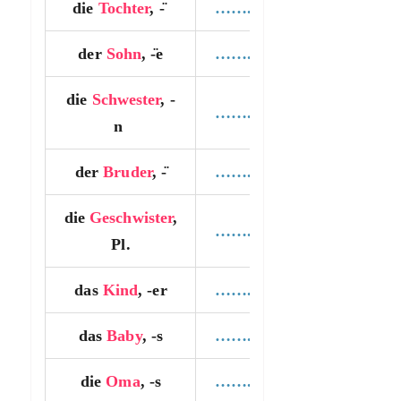
die
Tochter
, -̈
…….
der
Sohn
, -̈e
…….
die
Schwester
, -
…….
n
der
Bruder
, -̈
…….
die
Geschwister
,
…….
Pl.
das
Kind
, -er
…….
das
Baby
, -s
…….
die
Oma
, -s
…….