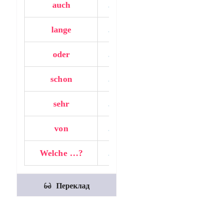
auch
…….
lange
…….
oder
…….
schon
…….
sehr
…….
von
…….
Welche …?
…….
Переклад