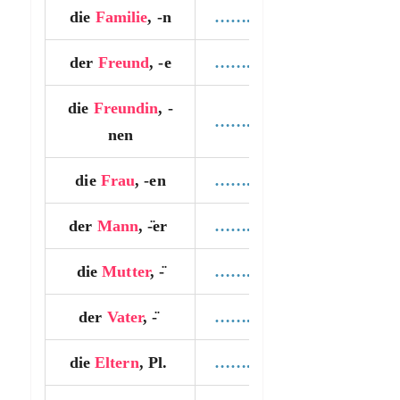
die
Familie
, -n
…….
der
Freund
, -e
…….
die
Freundin
, -
…….
nen
die
Frau
, -en
…….
der
Mann
, -̈er
…….
die
Mutter
, -̈
…….
der
Vater
, -̈
…….
die
Eltern
, Pl.
…….