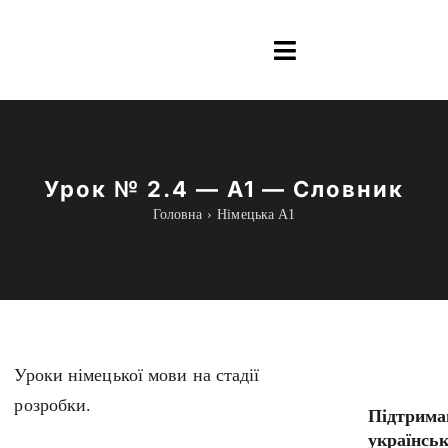
Skip
to
Toggle
content
Navigation
Інформація
Все для навчання
Урок № 2.4 — A1 — Словник
Головна
Німецька А1
Граматика
Курси Online
blog
Уроки німецької мови на стадії
розробки.
Підтрима
українсь