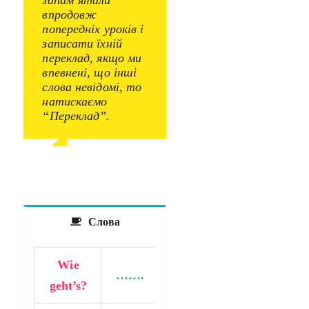
впродовж
попередніх уроків і
записати їхній
переклад, якщо ми
впевнені, що інші
слова невідомі, то
натискаємо
“Переклад”.
Слова
Wie
…….
geht’s?