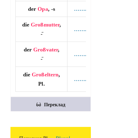
der
Opa
, -s
…….
die
Großmutter
,
…….
-̈
der
Großvater
,
…….
-̈
die
Großeltern
,
…….
Pl.
Переклад