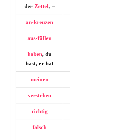
der
Zettel
, –
…….
an·kreuzen
…….
aus·füllen
…….
haben
, du
…….
hast, er hat
meinen
…….
verstehen
…….
richtig
…….
falsch
…….