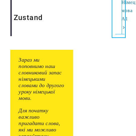
Німец
мова
Zustand
А1
Зараз ми
поповнимо наш
словниковий запас
німецькими
словами до другого
уроку німецької
мови.
Для початку
важливо
пригадати слова,
які ми можливо
запам’ятали