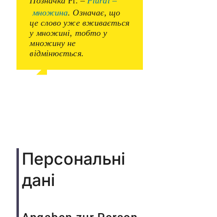
Позначка
Pl.
–
Plural –
множина
. Означає, що
це слово уже вживається
у множині, тобто у
множину не
відмінюється.
Персональні
дані