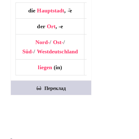
die
Hauptstadt
, -̈e
…….
der
Ort
, -e
…….
Nord-
/
Ost-
/
…….
Süd-
/
Westdeutschland
liegen
(in)
…….
Переклад