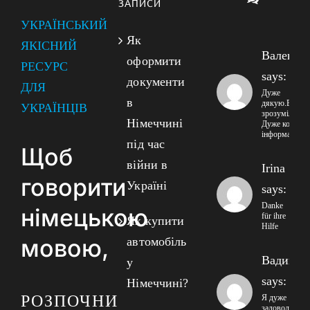
ЗАПИСИ
УКРАЇНСЬКИЙ
Як
ЯКІСНИЙ
Валенти
оформити
РЕСУРС
says:
документи
ДЛЯ
Дуже
в
дякую.Все
УКРАЇНЦІВ
зрозуміло!!
Німеччині
Дуже корисна
інформація!
під час
Щоб
війни в
Irina
говорити
Україні
says:
Danke
німецькою
für ihre
Як купити
Hilfe
мовою,
автомобіль
Вадим
у
says:
Німеччині?
РОЗПОЧНИ
Я дуже
задоволений