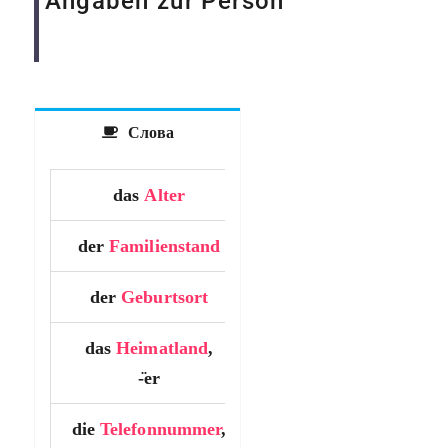
Angaben zur Person
Слова
das
Alter
…….
der
Familienstand
…….
der
Geburtsort
…….
das
Heimatland
,
…….
-̈er
die
Telefonnummer
,
…….