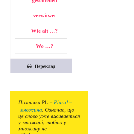
geschieden
…….
verwitwet
…….
Wie alt …?
…….
Wo …?
…….
Переклад
Позначка
Pl.
–
Plural –
множина
. Означає, що
це слово уже вживається
у множині, тобто у
множину не