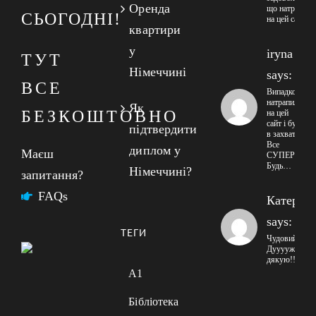
Оренда
що натрапив
СЬОГОДНІ!
на цей сайт
квартири
у
iryna
ТУТ
Німеччині
says:
ВСЕ
Випадково
натрапила
Як
БЕЗКОШТОВНО
на цей
сайт і була
підтвердити
в захваті!
Все
диплом у
Маєш
СУПЕР!
Будь…
Німеччині?
запитання?
FAQs
Катерин
says:
ТЕГИ
Чудовий сайт
Дууууже
дякую!!!
A1
Бібліотека