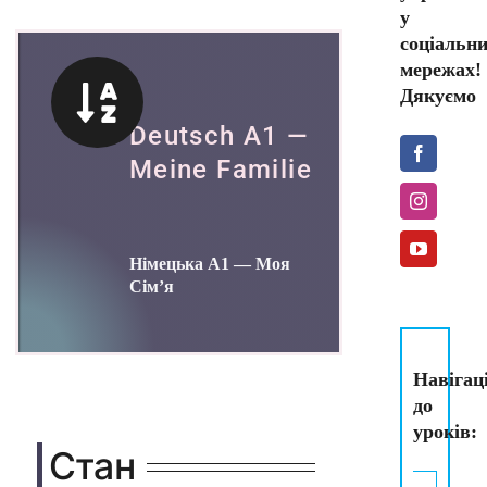
у
соціальн
мережах!
Дякуємо
Deutsch A1 —
Meine Familie
Німецька А1 — Моя
Сім’я
Навігац
до
уроків:
Стан