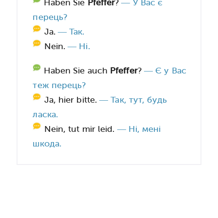
Haben Sie
Pfeffer
?
— У Вас є
перець?
Ja.
— Так.
Nein.
— Ні.
Haben Sie auch
Pfeffer
?
— Є у Вас
теж перець?
Ja, hier bitte.
— Так, тут, будь
ласка.
Nein, tut mir leid.
— Ні, мені
шкода.