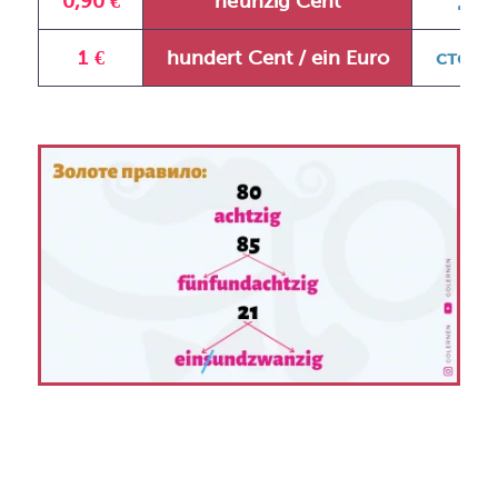
0,90 €
neunzig Cent
дев
1 €
hundert Cent / ein Euro
сто це