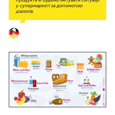
продукти й будемо імітувати ситуації
у супермаркеті за допомогою
діалогів.