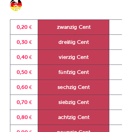
0,20 €
zwanzig Cent
дв
0,30 €
dreißig Cent
тр
0,40 €
vierzig Cent
с
0,50 €
fünfzig Cent
п’я
0,60 €
sechzig Cent
шіс
0,70 €
siebzig Cent
сі
0,80 €
achtzig Cent
віс