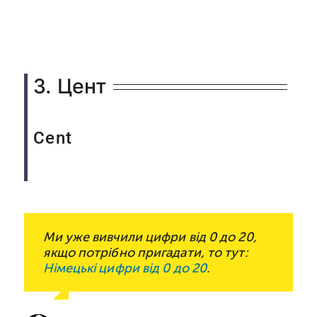
3. Цент
Cent
Ми уже вивчили цифри від 0 до 20,
якщо потрібно пригадати, то тут:
Німецькі цифри від 0 до 20
.