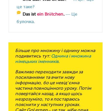
це таке?
Das ist
ein Brötchen
.
— Це
булочка.
Більше про множину і однину можна
подивитись тут:
Однина і множина
німецьких іменників
.
Важливо переходити завжди за
посиланнями та вчити нову
інформацію, бо це невід’ємна
частина повноцінного уроку. Потім
повертайся назад, а якщо щось
незрозуміло, то я постараюсь
пояснити у наступних уроках.
Сайт GoLernen – це так, ніби одна