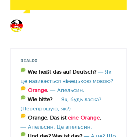
DIALOG
НІМЕЦЬКИЙ ДІАЛОГ
Wie heißt das auf Deutsch?
—
Як
це називається німецькою мовою?
Orange
.
—
Апельсин.
Wie bitte?
—
Як, будь ласка?
(Перепрошую, як?)
Orange. Das ist
eine Orange
.
—
Апельсин. Це апельсин.
Und das? Was ist das?
—
А це? Що