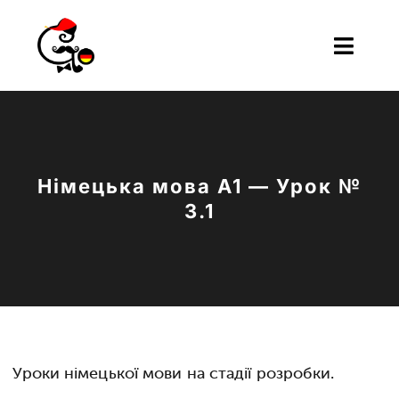
Skip
to
Toggl
content
Naviga
Інформація
Все для навчання
Німецька мова A1 — Урок №
3.1
Граматика
Курси Online
blog
Уроки німецької мови на стадії розробки.