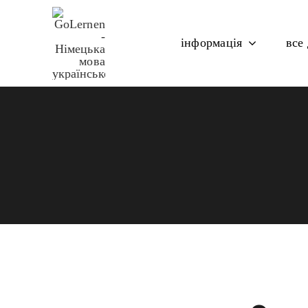
Skip
to
інформація
все
content