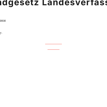
ndgesetz Landesverfas
ини
у.