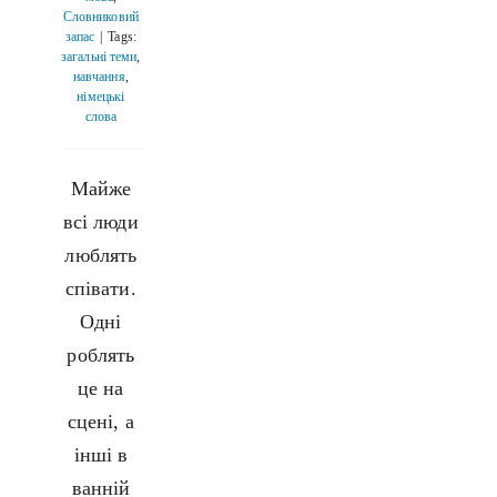
Словниковий
запас
|
Tags:
загальні теми
,
навчання
,
німецькі
слова
Майже
всі люди
люблять
співати.
Одні
роблять
це на
сцені, а
інші в
ванній