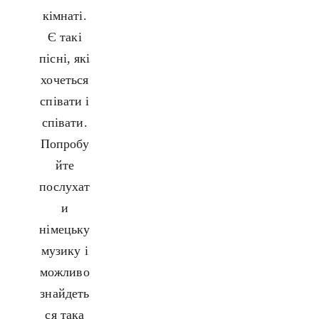
кімнаті.
Є такі
пісні, які
хочеться
співати і
співати.
Попробу
йте
послухат
и
німецьку
музику і
можливо
знайдеть
ся така