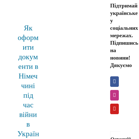
Підтримай
українське
у
Як
соціальних
мережах.
оформ
Підпишись
ити
на
докум
новини!
Дякуємо
енти в
Німеч
чині
під
час
війни
в
Україн