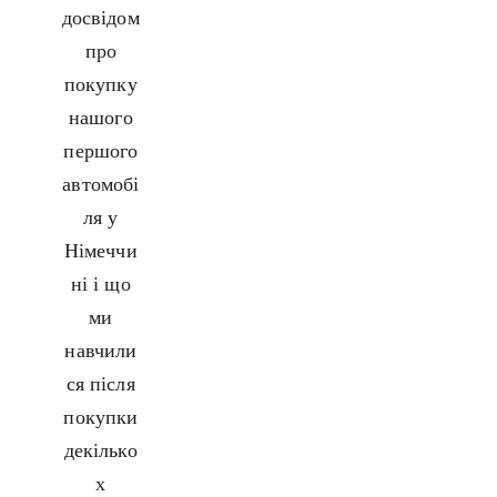
досвідом
про
покупку
нашого
першого
автомобі
ля у
Німеччи
ні і що
ми
навчили
ся після
покупки
декілько
х