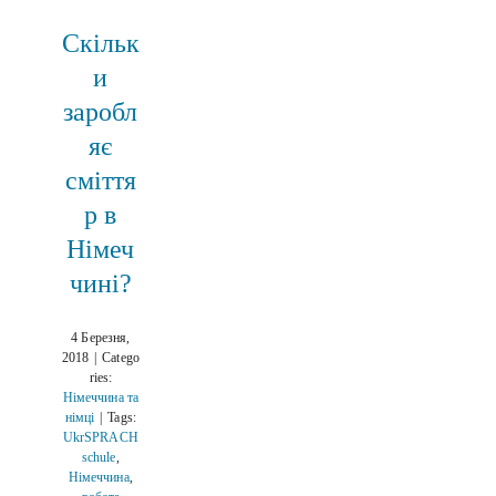
Скільк
и
заробл
яє
сміття
р в
Німеч
чині?
4 Березня,
2018
|
Catego
ries:
Німеччина та
німці
|
Tags:
UkrSPRACH
schule
,
Німеччина
,