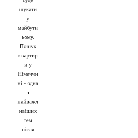
шукати
у
майбутн
ьому.
Пошук
квартир
и у
Німеччи
ні - одна
з
найважл
ивіших
тем
після