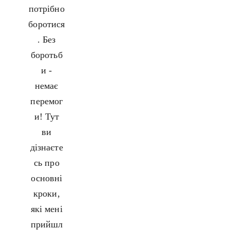
потрібно
боротися
. Без
боротьб
и -
немає
перемог
и! Тут
ви
дізнаєте
сь про
основні
кроки,
які мені
прийшл