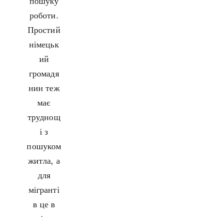
пошуку
роботи.
Простий
німецьк
ий
громадя
нин теж
має
труднощ
і з
пошуком
житла, а
для
мігранті
в це в