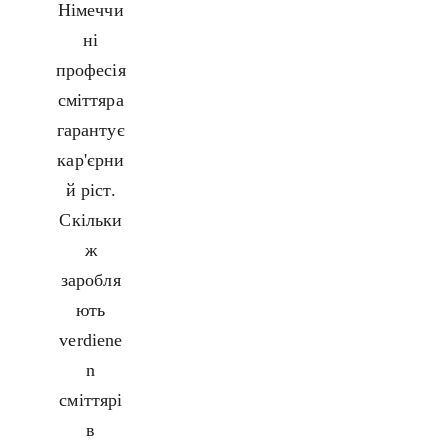
Німеччи
ні
професія
сміттяра
гарантує
кар'єрни
й ріст.
Скільки
ж
заробля
ють
verdiene
n
сміттярі
в