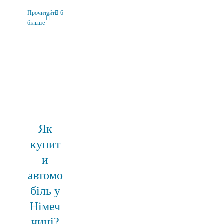
вив
нім
Прочитайте
6
більше
сам
4 Бер
Скі
зар
смі
Нім
4 Бер
Як
купит
и
автомо
біль у
Німеч
чині?