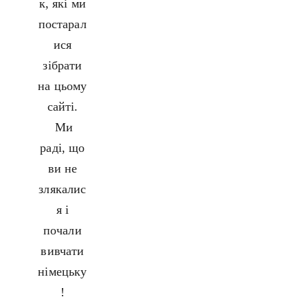
к, які ми
постарал
ися
зібрати
на цьому
сайті.
Ми
раді, що
ви не
злякалис
я і
почали
вивчати
німецьку
!