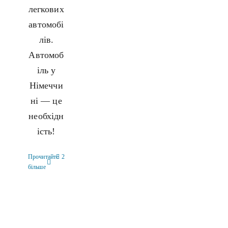
легкових
автомобі
лів.
Автомоб
іль у
Німеччи
ні — це
необхідн
ість!
Прочитайте
2
більше