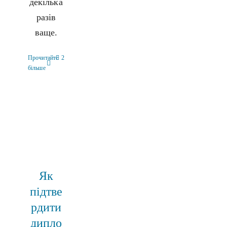
декілька
разів
ваще.
Прочитайте
2
більше
Як
підтве
рдити
дипло