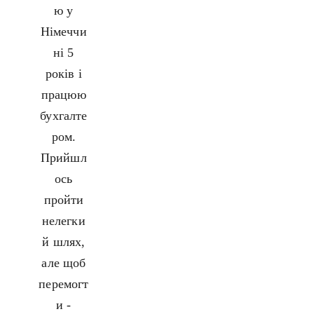
ю у
Німеччи
ні 5
років і
працюю
бухгалте
ром.
Прийшл
ось
пройти
нелегки
й шлях,
але щоб
перемогт
и -