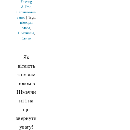
Feiertag
& Fest
,
Словниковий
запас
|
Tags:
німецькі
слова
,
Німеччина
,
Свято
Як
вітають
з новим
роком в
НІмеччи
ні і на
що
звернути
увагу!