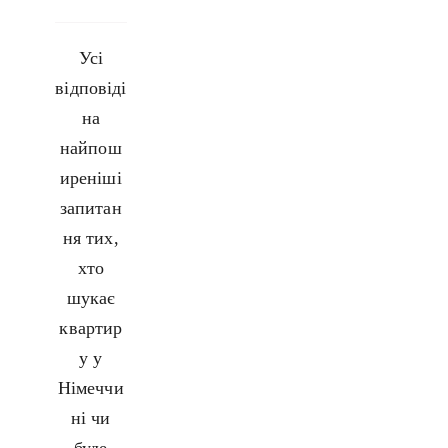
Усі
відповіді
на
найпош
иреніші
запитан
ня тих,
хто
шукає
квартир
у у
Німеччи
ні чи
буде