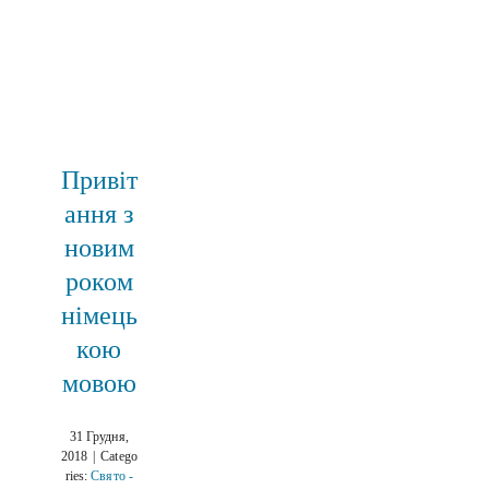
Привіт
ання з
новим
роком
німець
кою
мовою
31 Грудня,
2018
|
Catego
ries:
Свято -