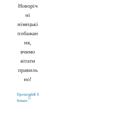
Новоріч
ні
німецькі
побажан
ня,
вчимо
вітати
правиль
но!
Прочитайте
0
більше