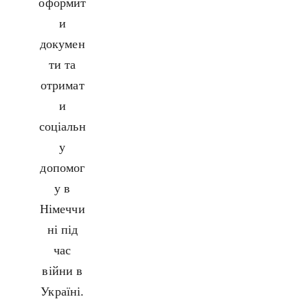
оформит
ква
и
у
Нім
докумен
11 Гр
ти та
2019
отримат
Як
и
під
соціальн
дип
Нім
у
5 Сер
допомог
у в
При
з н
Німеччи
рок
ні під
нім
час
мо
31 Гр
війни в
Україні.
3 с