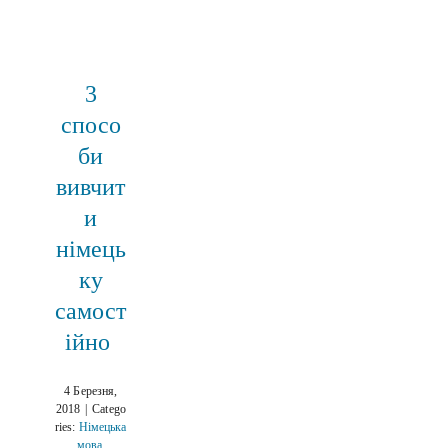
3
спосо
би
вивчит
и
німець
ку
самост
ійно
4 Березня,
2018
|
Catego
ries:
Німецька
мова
,