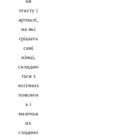
ня
тексту і
артиклі,
на які
грішать
самі
німці,
складаю
ться з
логічних
пояснен
ь і
маленьк
их
сходино