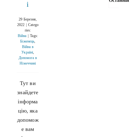
Останній
і
29 Березня,
Як
2022
|
Catego
оф
ries:
док
Війна
|
Tags:
Біженець
,
в
Війна в
Нім
Україні
,
під
Допомога в
вій
Німеччині
Укр
29 Бе
2022
Тут ви
знайдете
Як 
інформа
авт
у
цію, яка
Нім
допомож
4 Лю
е вам
Ор