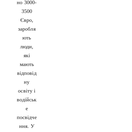
но 3000-
3500
Євро,
заробля
ють
люди,
які
мають
відповід
ну
освіту і
водійськ
е
посвідче
ння. У