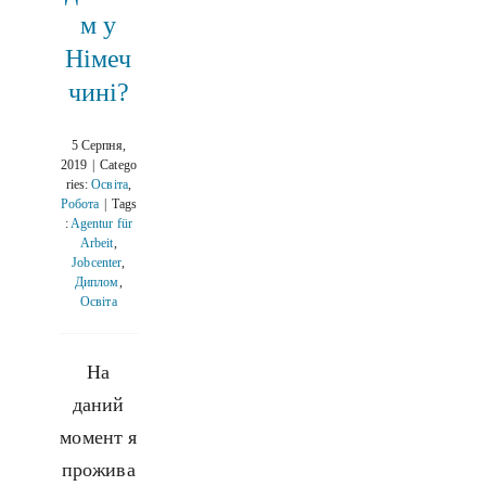
м у
Німеч
чині?
5 Серпня,
2019
|
Catego
ries:
Освіта
,
Робота
|
Tags
:
Agentur für
Arbeit
,
Jobcenter
,
Диплом
,
Освіта
На
даний
момент я
прожива