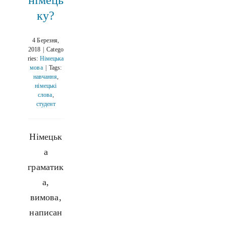
німець
ку?
4 Березня,
2018
|
Catego
ries:
Німецька
мова
|
Tags:
навчання
,
німецькі
слова
,
студент
Німецьк
а
граматик
а,
вимова,
написан