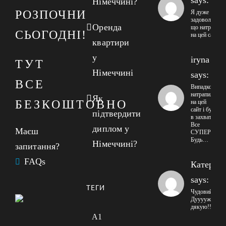
Німеччині?
РОЗПОЧНИ
Я дуже
задоволений
Оренда
що натрапив
СЬОГОДНІ!
на цей сайт
квартири
у
iryna
ТУТ
Німеччині
says:
ВСЕ
Випадково
натрапила
Як
БЕЗКОШТОВНО
на цей
сайт і була
підтвердити
в захваті!
Все
диплом у
Маєш
СУПЕР!
Будь…
Німеччині?
запитання?
FAQs
Катерин
says:
ТЕГИ
Чудовий сайт
Дууууже
дякую!!!
A1