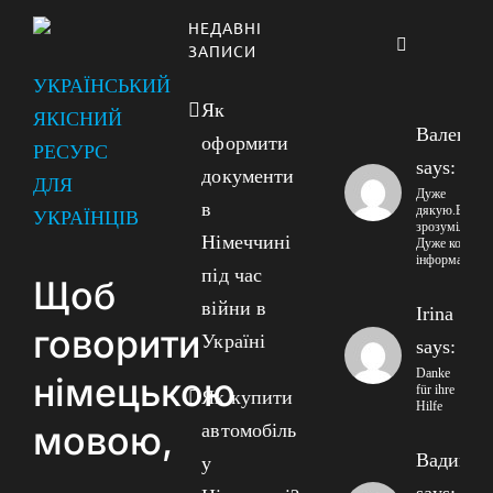
НЕДАВНІ
Коментарі
ЗАПИСИ
УКРАЇНСЬКИЙ
Як
ЯКІСНИЙ
Валенти
оформити
РЕСУРС
says:
документи
ДЛЯ
Дуже
в
дякую.Все
УКРАЇНЦІВ
зрозуміло!!
Німеччині
Дуже корисна
інформація!
під час
Щоб
війни в
Irina
говорити
Україні
says:
Danke
німецькою
für ihre
Як купити
Hilfe
мовою,
автомобіль
Вадим
у
says: