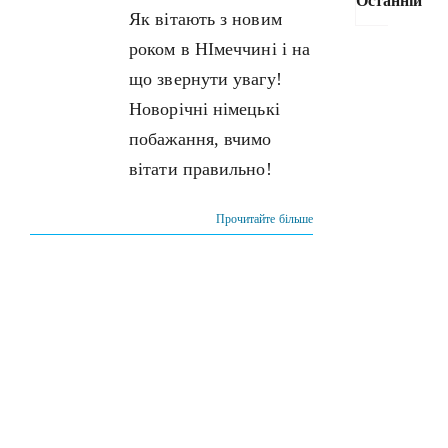
Останній
Як вітають з новим
роком в НІмеччині і на
Як
що звернути увагу!
оф
Новорічні німецькі
док
побажання, вчимо
в
Нім
вітати правильно!
під
вій
Прочитайте більше
Укр
29 Бе
2022
Як 
авт
у
Нім
4 Лю
Ор