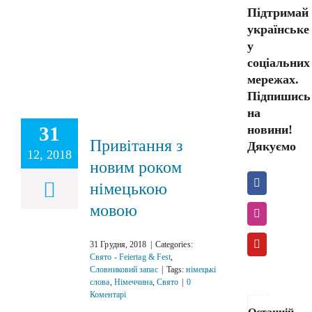
Підтримай
українське
у
соціальних
мережах.
Підпишись
на
новини!
31
Привітання з
Дякуємо
12, 2018
новим роком
німецькою
мовою
31 Грудня, 2018
|
Categories:
Свято - Feiertag & Fest
,
Словниковий запас
|
Tags:
німецькі
слова
,
Німеччина
,
Свято
|
0
Коментарі