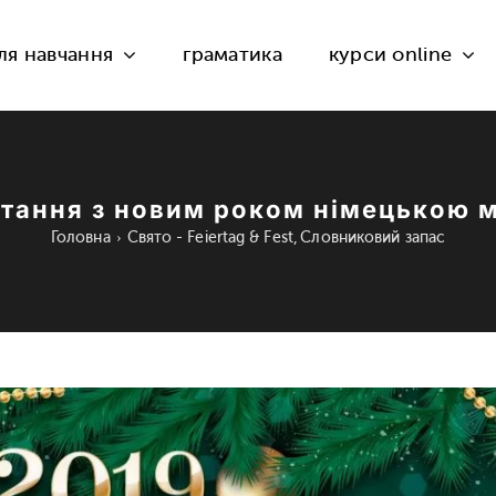
ля навчання
граматика
курси online
ітання з новим роком німецькою 
Головна
Свято - Feiertag & Fest
Словниковий запас