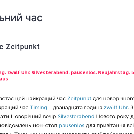
ьний час
ge Zeitpunkt
ng. zwölf Uhr. Silvesterabend. pausenlos. Neujahrstag. l
haus
астає цей найкращий час
Zeitpunkt
для новорічного
йкращий час
Timing
– дванадцята година
zwölf Uhr
. 
чати Новорічний вечір
Silvesterabend
Нового року д
 повідомлень нон-стоп
pausenlos
для привітання всі