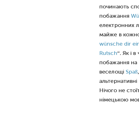
починають сп
побажання
Wü
електронних л
майже в кожно
wünsche dir ei
Rutsch
“. Як і в
побажання на 
веселощі
Spaß
альтернативні 
Нічого не сто
німецькою мов