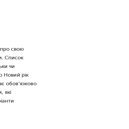
 про свою
и. Список
ьки чи
о Новий рік
ає обов’язково
, які
ріанти