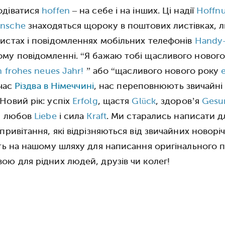
одіватися
hoffen
– на себе і на інших. Ці надії
Hoffn
nsche
знаходяться щороку в поштових листівках, л
истах і повідомленнях мобільних телефонів
Handy-
му повідомленні. “Я бажаю тобі щасливого нового
n frohes neues Jahr!
” або “щасливого нового року
 час
Різдва в Німеччині
, нас переповнюють звичайні
Новий рік: успіх
Erfolg
, щастя
Glück
, здоров’я
Gesu
, любов
Liebe
і сила
Kraft
. Ми старались написати д
привітання, які відрізняються від звичайних новор
їть на нашому шляху для написання оригінального
ою для рідних людей, друзів чи колег!