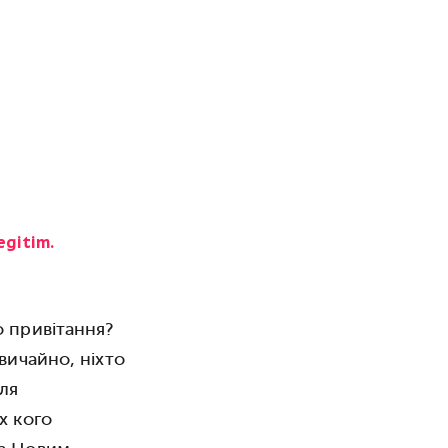
egitim.
 привітання?
Звичайно, ніхто
ля
х кого