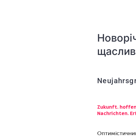
Новорі
щаслив
Neujahrsgr
Zukunft. hoffe
Nachrichten. Erf
Оптимістични