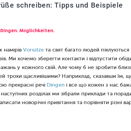
üße schreiben: Tipps und Beispiele
. Dingen. Möglichkeiten.
х намірів
Vorsätze
та свят багато людей піклуються
ів. Ми хочемо зберегти контакти і відпустити обід
 бажань у кожного свій. Але чому б не зробити близ
й трохи щасливішими? Наприклад, сказавши їм, щ
ою прекрасні речі
Dingen
і все що кожен з нас баж
 наступних розділах ми зібрали приклади та поради
писати новорічні привітання та порівняти різні ва