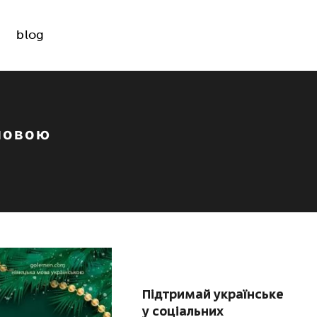
blog
мовою
Підтримай українське
у соціальних