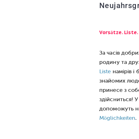
Neujahrsgr
Vorsätze. Liste
За часів добри
родину та друз
Liste
намірів і
знайомих люде
принесе з соб
здійсниться! У
допоможуть на
Möglichkeiten
.