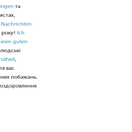
ungen
та
истах,
Nachrichten
 року!
Ich
einen guten
 людські
ndheit
,
ля вас
ічних побажань.
 поздоровлення