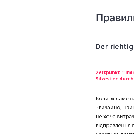
Правил
Der richti
Zeitpunkt. Timi
Silvester. durc
Коли ж саме н
Звичайно, на
не хоче витра
відправлення