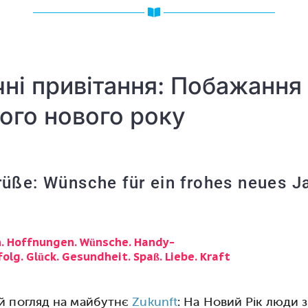
чні привітання: Побажання
ого нового року
üße: Wünsche für ein frohes neues J
n. Hoffnungen. Wünsche. Handy-
olg. Glück. Gesundheit. Spaß. Liebe. Kraft
й погляд на майбутнє
Zukunft
: На Новий Рік люди 