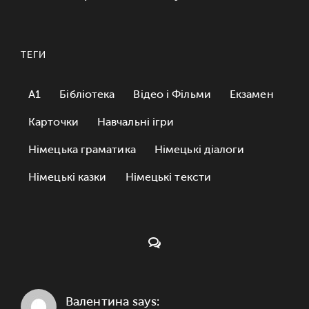
ТЕГИ
A1
Бібліотека
Відео і Фільми
Екзамен
Карточки
Навчальні ігри
Німецька граматика
Німецькі діалоги
Німецькі казки
Німецькі тексти
Коментарі:
Валентина says: