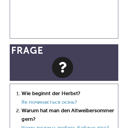
FRAGE
Wie beginnt der Herbst?
Як починається осінь?
Warum hat man den Altweibersommer
gern?
Чому людина любить бабине літо?