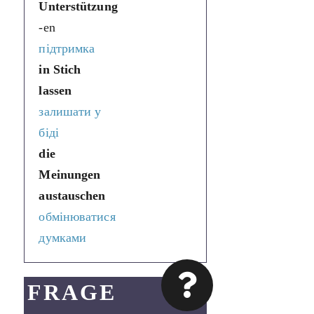
Unterstützung
-en
підтримка
in Stich
lassen
залишати у
біді
die
Meinungen
austauschen
обмінюватися
думками
FRAGE