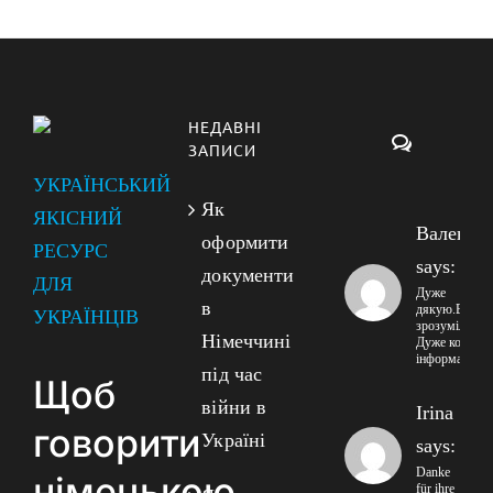
НЕДАВНІ
Коментарі
ЗАПИСИ
УКРАЇНСЬКИЙ
Як
ЯКІСНИЙ
Валенти
оформити
РЕСУРС
says:
документи
ДЛЯ
Дуже
в
дякую.Все
УКРАЇНЦІВ
зрозуміло!!
Німеччині
Дуже корисна
інформація!
під час
Щоб
війни в
Irina
говорити
Україні
says:
Danke
німецькою
für ihre