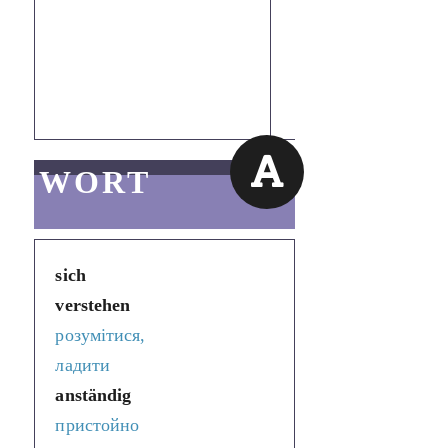
відсвяткувати
або годинку
поговорити
один з одним.
WORT
sich
verstehen
розумітися,
ладити
anständig
пристойно