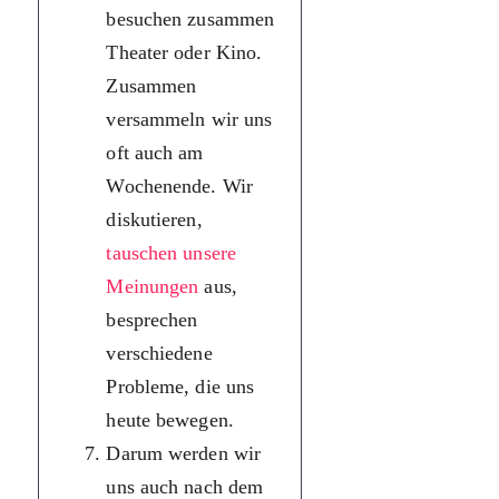
місця, бо ми 
besuchen zusammen
справжня
Theater oder Kino.
команда.
Zusammen
Активні ми не
versammeln wir uns
лише у
oft auch am
шкільних
Wochenende. Wir
стінах. Ми
diskutieren,
мандруємо,
tauschen unsere
відвідуємо
Meinungen
aus,
театр чи кіно.
besprechen
Разом ми
verschiedene
збираємося і н
Probleme, die uns
вихідних. Ми
heute bewegen.
дискутуємо,
Darum werden wir
обмінюємося
uns auch nach dem