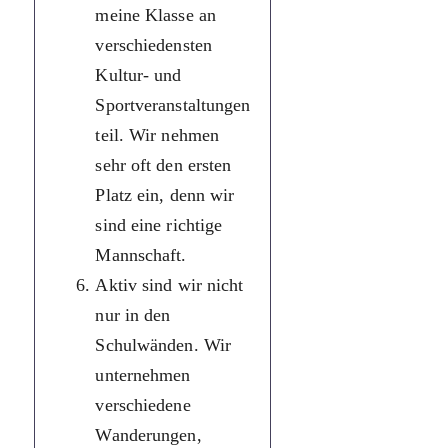
небудь з нас
meine Klasse an
потрібна
verschiedensten
допомога або
Kultur- und
підтримка,
Sportveranstaltungen
його ніколи не
teil. Wir nehmen
залишать у
sehr oft den ersten
біді. Мій клас
Platz ein, denn wir
бере участь у
sind eine richtige
різних
Mannschaft.
шкільних
Aktiv sind wir nicht
культурних та
nur in den
спортивних
Schulwänden. Wir
заходах. Ми
unternehmen
дуже часто
verschiedene
займаємо перш
Wanderungen,