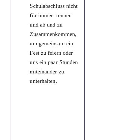
думками,
Schulabschluss nicht
обговорюємо
für immer trennen
різні проблеми
und ab und zu
які хвилюють
Zusammenkommen,
нас сьогодні.
um gemeinsam ein
Тому й після
Fest zu feiern oder
закінчення
uns ein paar Stunden
школи ми
miteinander zu
розстанемося
unterhalten.
не назавжди і
періодично
будемо
зустрічатися,
щоб разом
щось