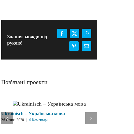
Facebook
X
WhatsApp
Знання завжди під
рукою!
Pinterest
E-
mail:
Пов'язані проекти
Ukrainisch – Українська мова
Die Verfass
26 Січня, 2020
|
0 Коментарі
України
16 Грудня, 2019