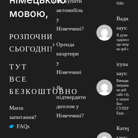
Як купити
Hilfe
мовою,
автомобіль
Вадим
у
says:
Німеччині?
РОЗПОЧНИ
Я дуже
задоволений
Оренда
що натрапив
СЬОГОДНІ!
на цей сайт
квартири
у
iryna
ТУТ
Німеччині
says:
ВСЕ
Випадково
натрапила
Як
БЕЗКОШТОВНО
на цей
сайт і була
підтвердити
в захваті!
Все
диплом у
Маєш
СУПЕР!
Будь…
Німеччині?
запитання?
FAQs
Катерин
says: