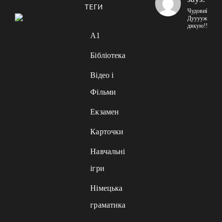
ТЕГИ
Чудовий сайт
Дууууже
дякую!!!
A1
Бібліотека
Відео і
Фільми
Екзамен
Карточки
Навчальні
ігри
Німецька
граматика