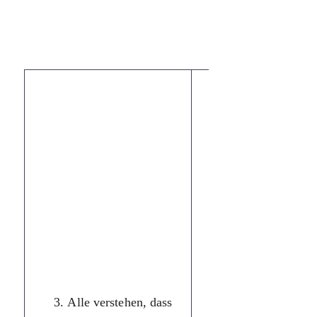
Усі розуміють,
що потрібно
успішно
закінчити
школу. У нас
тільки хороші
та відмінні
оцінки. В
однолітків є
майже однаков
Alle verstehen, dass
спільні