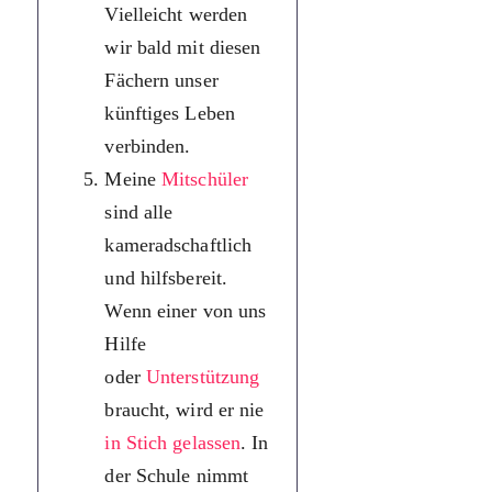
Vielleicht werden
найбільше.
wir bald mit diesen
Мабуть, ми
Fächern unser
пов’яжемо з
künftiges Leben
цими
verbinden.
предметами
Meine
Mitschüler
наше майбутн
sind alle
життя та
kameradschaftlich
захоплення.
und hilfsbereit.
Мої товариші
Wenn einer von uns
по навчанню 
Hilfe
усі добрі друзі 
oder
Unterstützung
завжди готові
braucht, wird er nie
допомогти.
in Stich gelassen
. In
Якщо кому-
der Schule nimmt