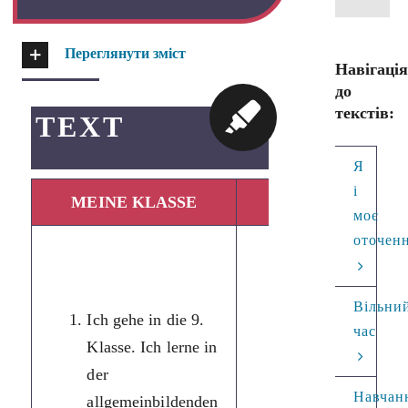
Переглянути зміст
Навігаці
до
текстів:
TEXT
Я
і
MEINE KLASSE
МІЙ КЛАС
моє
оточен
Я навчаюся в 9
класі. Я
Вільни
Ich gehe in die 9.
навчаюся в
час
Klasse. Ich lerne in
загальноосвітні
der
середній школі
Навчан
allgemeinbildenden
№ 20 м.