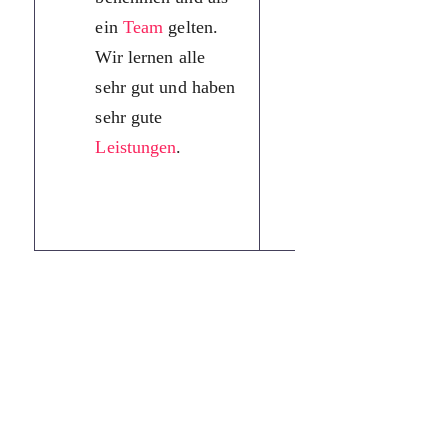
ein
Team
gelten.
вважаємося
Wir lernen alle
однією
sehr gut und haben
командою. Ми
sehr gute
всі навчаємося
Leistungen
.
дуже добре і у
нас хороша
успішність.