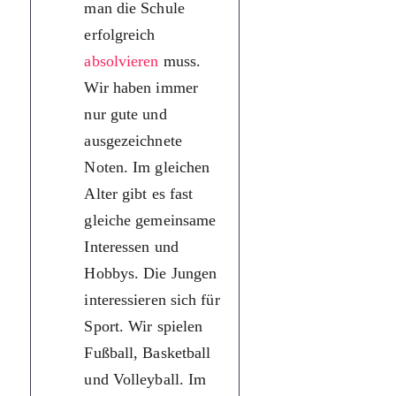
man die Schule
інтереси та
erfolgreich
захоплення.
absolvieren
muss.
Юнаки
Wir haben immer
цікавляться
nur gute und
спортом. Ми
ausgezeichnete
граємо у
Noten. Im gleichen
футбол,
Alter gibt es fast
баскетбол та
gleiche gemeinsame
волейбол.
Interessen und
Взимку ми
Hobbys. Die Jungen
катаємося на
interessieren sich für
лижах,
Sport. Wir spielen
ковзанах чи
Fußball, Basketball
граємо в хокей
und Volleyball. Im
Дівчата