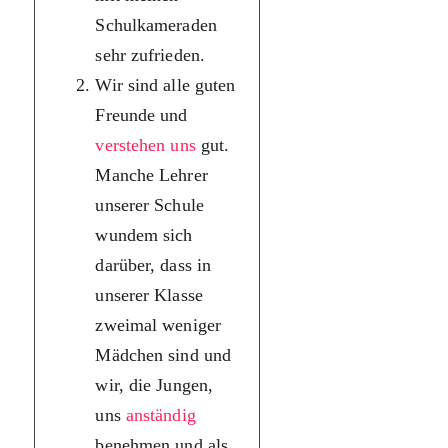
Schulkameraden
своїми
sehr zufrieden.
однокласниками
Wir sind alle guten
Ми всі хороші
Freunde und
друзі й добре
verstehen uns
gut.
розуміємо один
Manche Lehrer
одного. Деякі
unserer Schule
вчителі нашої
wundem sich
школи
darüber, dass in
дивуються, що 
unserer Klasse
нашому класі
zweimal weniger
вдвічі менше
Mädchen sind und
дівчат, і що ми,
wir, die Jungen,
юнаки,
uns
anständig
поводимося
benehmen und als
пристойно і