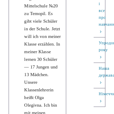
і
Mittelschule №20
Тернополя. У
все
zu Temopil. Es
школі є багато
про
gibt viele Schüler
учнів. Зараз я
навчан
in der Schule. Jetzt
хочу розповісти
will ich von meiner
про свій клас. 
Упродо
Klasse erzählen. In
моєму класі
року
meiner Klasse
вчаться 30 учні
lernen 30 Schüler
— 17 хлопчиків
— 17 Jungen und
та 13 дівчаток.
Наша
13 Mädchen.
Нашого
держав
Unsere
класного
Klassenlehrerin
керівника звати
Німечч
heißt Olga
Ольга Олегівна.
Olegivna. Ich bin
Я дуже
mit meinen
задоволений