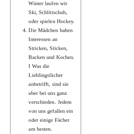
Winter laufen wir
проявляють
Ski, Schlittschuh,
інтерес до
oder spielen Hockey.
вишивання,
Die Mädchen haben
в’язання,
Interessen an
випічки та
Stricken, Sticken,
приготування
Backen und Kochen.
їжі. Щодо
I Was die
улюблених
Lieblingsfächer
предметів, то
anbetrifft, sind sie
вони в кожног
aber bei uns ganz
різні. Кожном
verschieden. Jedem
з нас
von uns gefallen ein
подобається
oder einige Fächer
один чи кілька
am besten.
предметів