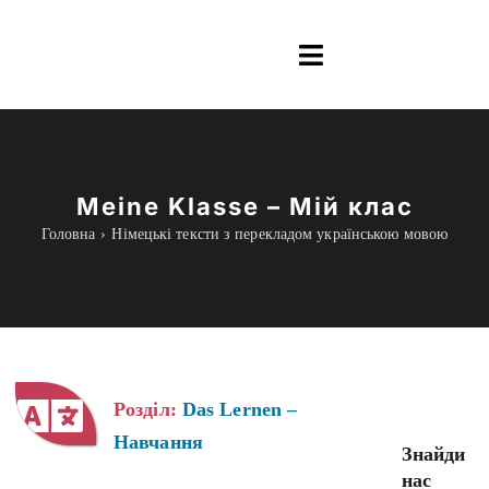
Skip
to
Toggle
content
Navigation
Інформація
Все для навчання
Meine Klasse – Мій клас
Головна
Німецькі тексти з перекладом українською мовою
Граматика
Курси Online
blog
Розділ:
Das Lernen –
Навчання
Знайди
нас