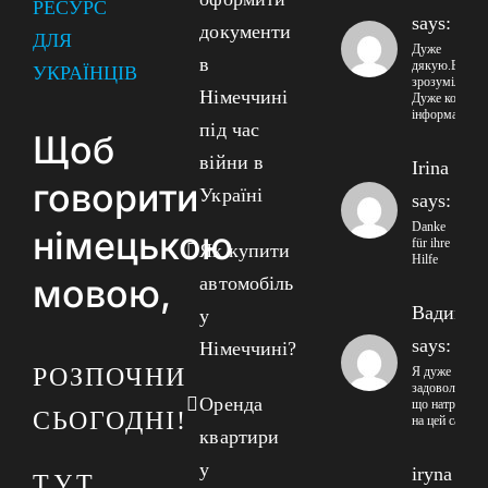
РЕСУРС
says:
документи
ДЛЯ
Дуже
в
дякую.Все
УКРАЇНЦІВ
зрозуміло!!
Німеччині
Дуже корисна
інформація!
під час
Щоб
війни в
Irina
говорити
Україні
says:
Danke
німецькою
für ihre
Як купити
Hilfe
мовою,
автомобіль
Вадим
у
says:
Німеччині?
РОЗПОЧНИ
Я дуже
задоволений
Оренда
що натрапив
СЬОГОДНІ!
на цей сайт
квартири
у
iryna
ТУТ