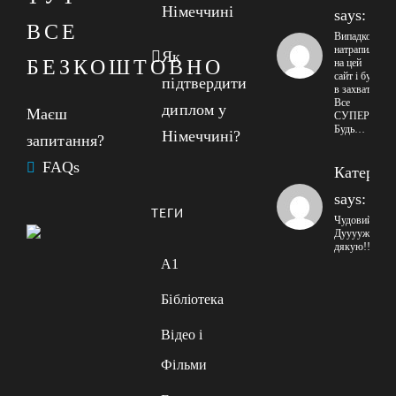
Німеччині
says:
ВСЕ
Випадково
натрапила
Як
БЕЗКОШТОВНО
на цей
сайт і була
підтвердити
в захваті!
Все
диплом у
Маєш
СУПЕР!
Будь…
Німеччині?
запитання?
FAQs
Катерин
says:
ТЕГИ
Чудовий сайт
Дууууже
дякую!!!
A1
Бібліотека
Відео і
Фільми