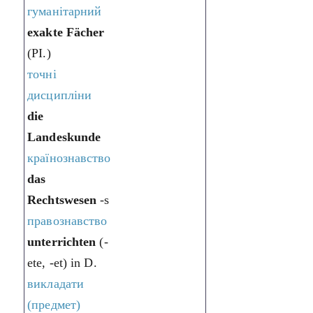
гуманітарний
exakte Fächer
(PI.)
точні
дисципліни
die
Landeskunde
країнознавство
das
Rechtswesen
-s
правознавство
unterrichten
(-
ete, -et) in D.
викладати
(предмет)