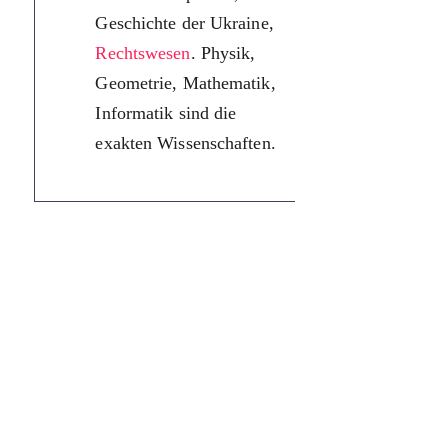
України,
Geschichte der Ukraine,
правознав
Rechtswesen
. Physik,
Фізика, ге
Geometrie, Mathematik,
математик
Informatik sind die
інформати
exakten Wissenschaften.
точні наук