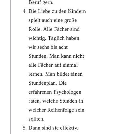
Beruf gern.
всі пред
Die Liebe zu den Kindern
вивчати 
spielt auch eine große
Людина
Rolle. Alle Fächer sind
складаєте
wichtig. Täglich haben
Досвідче
wir sechs bis acht
психолог
Stunden. Man kann nicht
які та в я
alle Fächer auf einmal
послідов
lernen. Man bildet einen
повинні 
Stundenplan. Die
уроки.
erfahrenen Psychologen
Тоді вони
raten, welche Stunden in
ефективн
welcher Reihenfolge sein
Щодня уч
sollten.
пізнають 
Dann sind sie effektiv.
щось нов