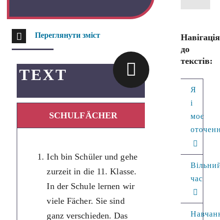
Переглянути зміст
Навігаці
до
текстів:
TEXT
Я
і
SCHULFÄCHER
ШКІЛЬНІ П
моє
оточен
Я учень і 
Ich bin Schüler und gehe
момент на
Вільни
zurzeit in die 11. Klasse.
класі. У ш
час
In der Schule lernen wir
вивчаємо 
viele Fächer. Sie sind
предметів
Навчан
ganz verschieden. Das