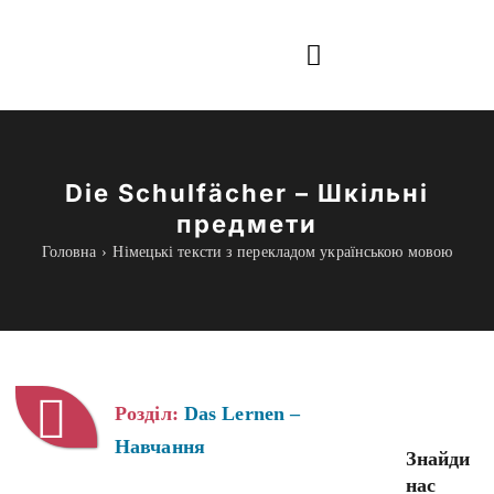
Skip
to
Toggle
content
Navigation
Інформація
Die Schulfächer – Шкільні
Все для навчання
предмети
Головна
Німецькі тексти з перекладом українською мовою
Граматика
Курси Online
blog
Розділ:
Das Lernen –
Навчання
Знайди
нас