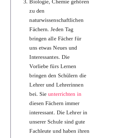
Biologie, Chemie gehören
цікаво
zu den
викладаю
naturwissenschaftlichen
предмети
Fächern. Jeden Tag
Вчителі 
bringen alle Fächer für
школи —
uns etwas Neues und
фахівці і
Interessantes. Die
свою про
Vorliebe fürs Lernen
Любов до
bringen den Schülern die
відіграє 
Lehrer und Lehrerinnen
важливу р
bei. Sie
unterrichten in
предмети
diesen Fächern immer
необхідні
interessant. Die Lehrer in
Кожного 
unserer Schule sind gute
маємо від
Fachleute und haben ihren
годин. Н