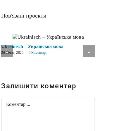
Пов'язані проекти
Ukrainisch – Українська мова
Die Verfass
26 Січня, 2020
|
0 Коментарі
України
16 Грудня, 2019
Залишити коментар
Comment