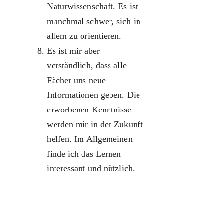
Naturwissenschaft. Es ist
досягнен
manchmal schwer, sich in
літератур
allem zu orientieren.
«Чому во
Es ist mir aber
льодом?»
verständlich, dass alle
відповідь
Fächer uns neue
«Чому гр
Informationen geben. Die
блискає?
erworbenen Kenntnisse
відповід
werden mir in der Zukunft
фізика та
helfen. Im Allgemeinen
природоз
finde ich das Lernen
Інколи в
interessant und nützlich.
орієнтув
усьому.
Але я до
розумію,