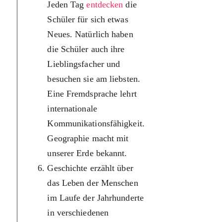
Jeden Tag
entdecken
die
Зазвичай
Schüler für sich etwas
мають і с
Neues. Natürlich haben
улюблені
die Schüler auch ihre
предмети,
Lieblingsfacher und
вони відв
besuchen sie am liebsten.
найбіль
Eine Fremdsprache lehrt
задоволе
internationale
Іноземна
Kommunikationsfähigkeit.
навчає
Geographie macht mit
міжнаціо
unserer Erde bekannt.
спілкува
Geschichte erzählt über
Географі
das Leben der Menschen
знайомить
im Laufe der Jahrhunderte
нашою п
in verschiedenen
Історія