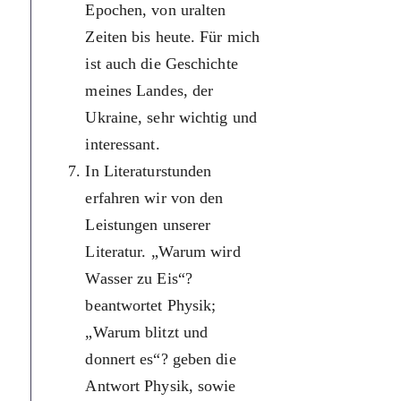
Epochen, von uralten
розповід
Zeiten bis heute. Für mich
життя лю
ist auch die Geschichte
впродов
meines Landes, der
багатьох 
Ukraine, sehr wichtig und
різних еп
interessant.
найдавн
In Literaturstunden
часів і до
erfahren wir von den
сучасност
Leistungen unserer
мене так
Literatur. „Warum wird
важлива 
Wasser zu Eis“?
історія м
beantwortet Physik;
країни, У
„Warum blitzt und
На урока
donnert es“? geben die
літерату
Antwort Physik, sowie
дізнаємо