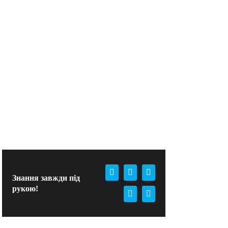
Facebook
X
WhatsApp
Знання завжди під
рукою!
Pinterest
E-
mail: