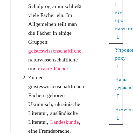
доволі різ
і
Schulprogramm schließt
Шкільна п
все
viele Fächer ein. Im
включає б
про
Allgemeinen teilt man
предметів.
навчан
die Fächer in einige
предмети 
Gruppen:
на кілька 
Упродо
geisteswissenschaftliche
,
гуманітарн
року
naturwissenschaftliche
природничі
und
exakte Fächer
.
дисциплін
Zu den
Наша
До гумані
geisteswissenschaftlichen
держав
належать 
Fächern gehören
мова та лі
Ukrainisch, ukrainische
закордонна
Німечч
Literatur, ausländische
країнознав
Literatur,
Landeskunde
,
іноземна м
eine Fremdsprache,