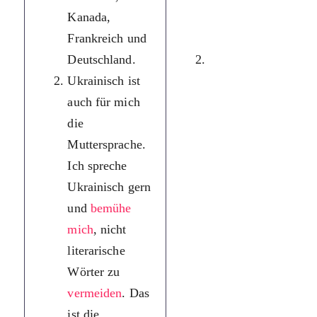
Kanada,
Канаді, Франції,
Frankreich und
Німеччині.
Deutschland.
Українська мова
Ukrainisch ist
для мене також
auch für mich
рідна мова. Я
die
люблю розмовляти
Muttersprache.
українською
Ich spreche
мовою і намагаюся
Ukrainisch gern
уникати різних
und
bemühe
нелітературних
mich
, nicht
слів. Це рідна
literarische
мова багатьох
Wörter zu
найвидатніших
vermeiden
. Das
українців
ist die
світового