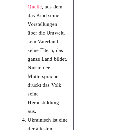
Quelle
, aus dem
навколишнє
das Kind seine
середовище,
Vorstellungen
свою
über die Umwelt,
Батьківщину,
sein Vaterland,
своїх батьків,
seine Eltern, das
країну
ganze Land bildet.
загалом.
Nur in der
Тільки в
Muttersprache
рідній мові
drückt das Volk
народ виражає
seine
свою силу
Herausbildung
становлення.
aus.
Українська
Ukrainisch ist eine
мова — одна з
der ältesten
найдав
ніших