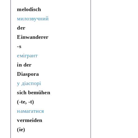
melodisch
милозвучний
der
Einwanderer
-s
емігрант
in der
Diaspora
у діаспорі
sich bemühen
(-te, -t)
намагатися
vermeiden
(ie)