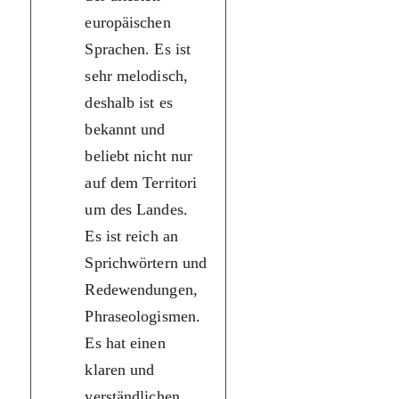
europäischen
європейських
Sprachen. Es ist
мов. Вона
sehr melodisch,
дуже
deshalb ist es
милозвучна,
bekannt und
тому відома та
beliebt nicht nur
улюблена не
auf dem Territori
лише на
um des Landes.
території
Es ist reich an
України. Вона
Sprichwörtern und
багата на
Redewendungen,
прислів’я та
Phraseologismen.
приказки,
Es hat einen
фра
зеологізми.
klaren und
У неї чітка та
verständlichen
зрозуміла