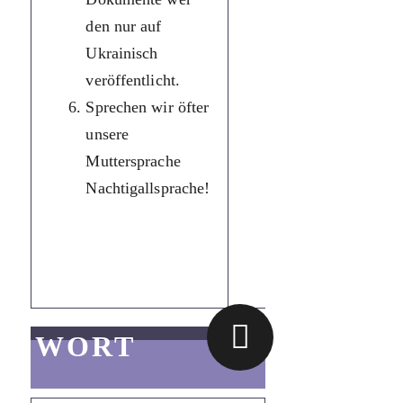
den nur auf
документи
Ukrainisch
публікуються
veröffentlicht.
лише
Sprechen wir öfter
українською
unsere
мовою.
Muttersprache
Розмовляймо
Nachtigallsprache!
більше
рідною,
солов’їною
мовою!
WORT