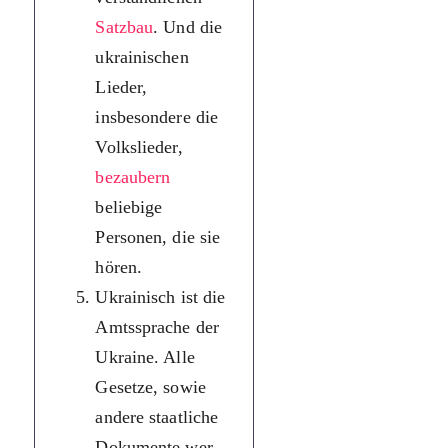
Satzbau
. Und die
побудова
ukrainischen
речення. А
Lieder,
українські
insbesondere die
пісні,
Volkslieder,
особливо
bezaubern
народні,
beliebige
чарують слух
Personen, die sie
будь-кого, хто
hören.
їх слухає.
Ukrainisch ist die
Українська
Amtssprache der
мова —
Ukraine. Alle
державна мова
Gesetze, sowie
України. Усі
andere staatliche
закони, інші
Dokumente wer
державні