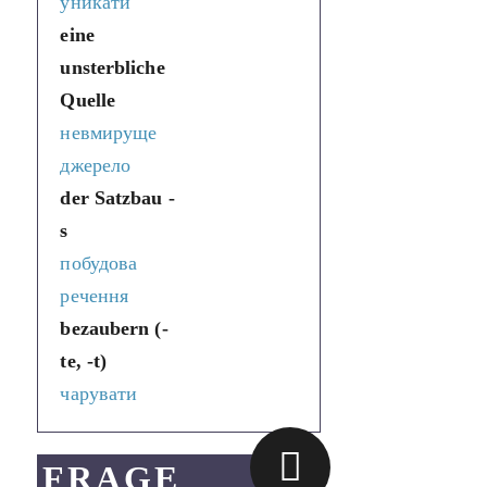
уникати
eine
unsterbliche
Quelle
невмируще
джерело
der Satzbau -
s
побудова
речення
bezaubern (-
te, -t)
чарувати
FRAGE