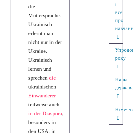
і
die
наймилозвучніших
все
Muttersprache.
мов світу. Для 35
про
Ukrainisch
мільйонів людей
навчан
erlernt man
вона є рідною
nicht nur in der
мовою. Українську
Упродо
Ukraine.
мову вивчають не
року
Ukrainisch
лише в Україні.
lernen und
Українську мову
sprechen
die
вчать та
Наша
ukrainischen
розмовляють
держав
Einwanderer
частково
teilweise auch
українською
Німечч
in der Diaspora
,
емігранти також у
besonders in
діаспорі, а
den USA, in
особливо в США,