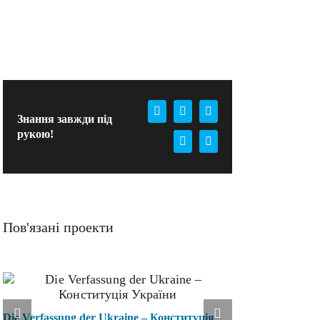
Facebook
X
WhatsApp
Знання завжди під
рукою!
Pinterest
E-
mail:
Пов'язані проекти
Die Verfassung der Ukraine – Конституція
Die Staats