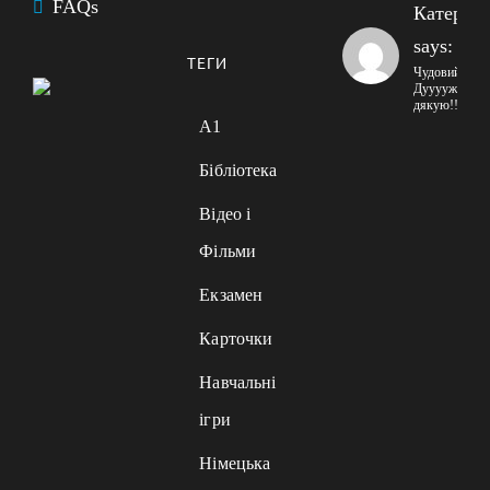
FAQs
Катерин
says:
ТЕГИ
Чудовий сайт
Дууууже
дякую!!!
A1
Бібліотека
Відео і
Фільми
Екзамен
Карточки
Навчальні
ігри
Німецька