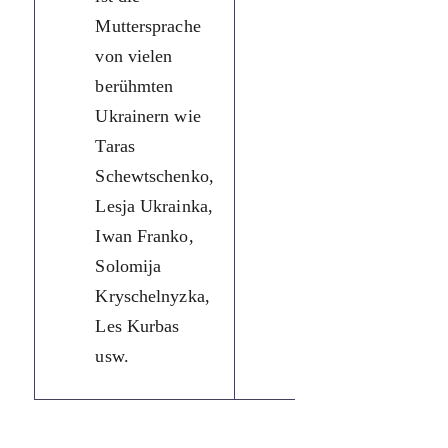
Muttersprache
значення, як от:
von vielen
Тарас Шевченко,
berühmten
Леся Українка,
Ukrainern wie
Іван Франко,
Taras
Соломія
Schewtschenko,
Крушельницька,
Lesja Ukrainka,
Лесь Курбас тощо.
Iwan Franko,
Solomija
Kryschelnyzka,
Les Kurbas
usw.