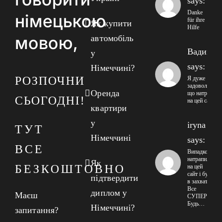
says:
Danke
німецькою
für ihre
Як купити
Hilfe
мовою,
автомобіль
Вадим
у
says:
Німеччині?
РОЗПОЧНИ
Я дуже
задоволений
Оренда
що натрапив
СЬОГОДНІ!
на цей сайт
квартири
у
iryna
ТУТ
Німеччині
says:
ВСЕ
Випадково
натрапила
Як
БЕЗКОШТОВНО
на цей
сайт і була
підтвердити
в захваті!
Все
диплом у
Маєш
СУПЕР!
Будь…
Німеччині?
запитання?