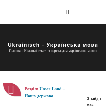
Skip
to
Toggle
content
Navigation
Інформація
Все для навчання
Ukrainisch – Українська мова
Головна
Німецькі тексти з перекладом українською мовою
Граматика
Курси Online
blog
Розділ:
Unser Land –
Наша держава
Знайди
нас