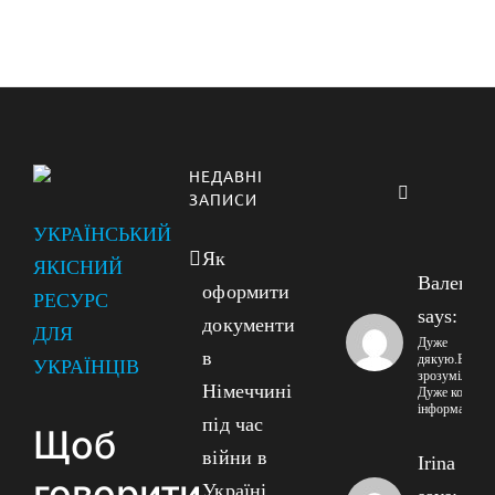
НЕДАВНІ
Коментарі
ЗАПИСИ
УКРАЇНСЬКИЙ
Як
ЯКІСНИЙ
Валенти
оформити
РЕСУРС
says:
документи
ДЛЯ
Дуже
в
дякую.Все
УКРАЇНЦІВ
зрозуміло!!
Німеччині
Дуже корисна
інформація!
під час
Щоб
війни в
Irina
говорити
Україні