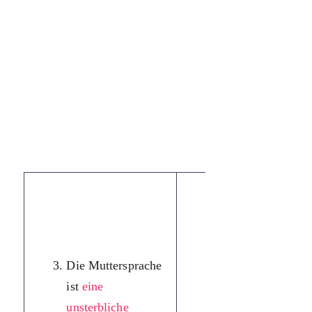
Рідна мова —
це невмируще
дже
рело, з якої
Die Muttersprache
дитина
ist
eine
формує своє
unsterbliche
уявлення про