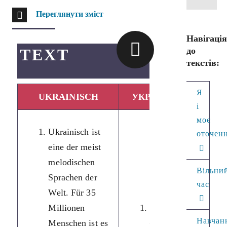
Переглянути зміст
Навігаці
до
TEXT
текстів:
Я
UKRAINISCH
УКРАЇНСЬКА МОВА
і
моє
Ukrainisch ist
оточен
eine der meist
melodischen
Вільни
Sprachen der
час
Welt. Für 35
Millionen
Українська мова
Навчан
Menschen ist es
— одна з