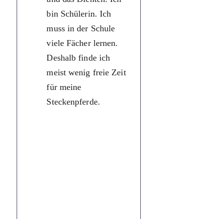
bin Schülerin. Ich
їжі та випічк
muss in der Schule
написання
viele Fächer lernen.
віршів. Я
Deshalb finde ich
учениця. Я
meist wenig freie Zeit
повинна в
für meine
школі вивча
Steckenpferde.
багато
предметів. 
я, частіше за
все, маю ма
вільного час
для моїх
улюблених
занять.