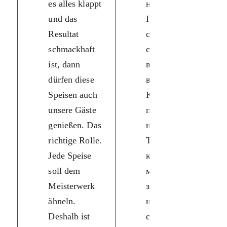
es alles klappt
наші гості.
und das
Правильне
Resultat
сервірування
schmackhaft
столу також
ist, dann
відіграє
dürfen diese
важливу роль.
Speisen auch
Кожна страва
unsere Gäste
повинна бути
genießen. Das
наче шедевр.
richtige Rolle.
Тому наша
Jede Speise
кухня для всіх
soll dem
моїх друзів і
Meisterwerk
знайомих —
ähneln.
немов
Deshalb ist
справжній