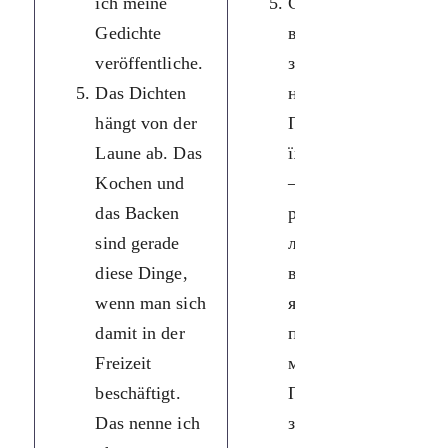
ich meine
Складання
Gedichte
віршів
veröffentliche.
залежить від
Das Dichten
настрою.
hängt von der
Приготування
Laune ab. Das
їжі та випічка
Kochen und
— це саме ті
das Backen
речі, якими
sind gerade
людина займає
diese Dinge,
вільний час. Це
wenn man sich
я називаю без
damit in der
перебільшення
Freizeit
моєю стихією.
beschäftigt.
При цьому я
Das nenne ich
завжди