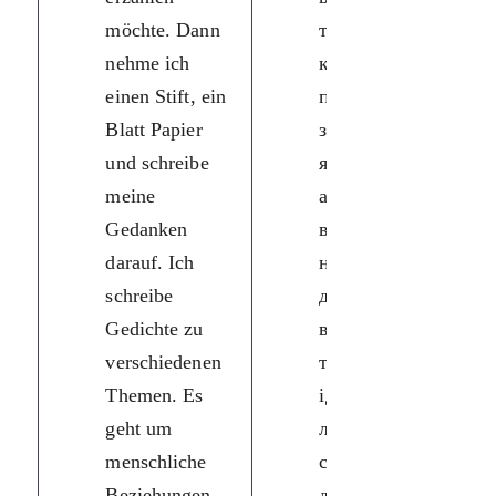
möchte. Dann
такий стан,
nehme ich
коли я хочу
einen Stift, ein
поділитися цим
Blatt Papier
з іншими. Тоді
und schreibe
я беру олівець,
meine
аркуш паперу і
Gedanken
викладаю на
darauf. Ich
ньому свої
schreibe
думки. Я пишу
Gedichte zu
вірші на різні
verschiedenen
теми. У них
Themen. Es
ідеться про
geht um
людські
menschliche
стосунки,
Beziehungen,
дружбу,