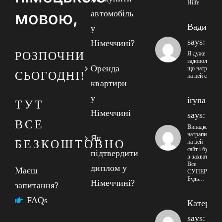
Hilfe
мовою,
автомобіль
Вадим
у
says:
Німеччині?
РОЗПОЧНИ
Я дуже
задоволений
Оренда
що натрапив
СЬОГОДНІ!
на цей сайт
квартири
у
iryna
ТУТ
Німеччині
says:
ВСЕ
Випадково
натрапила
Як
БЕЗКОШТОВНО
на цей
сайт і була
підтвердити
в захваті!
Все
диплом у
Маєш
СУПЕР!
Будь…
Німеччині?
запитання?
FAQs
Катерин
says: