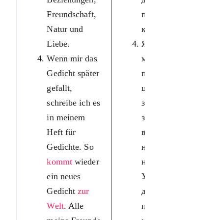
Freundschaft,
природу,
Natur und
кохання.
Liebe.
Якщо і надалі
Wenn mir das
мені
Gedicht später
подобається
gefallt,
цей вірш, я
schreibe ich es
записую його в
in meinem
зошит для
Heft für
віршів. Так
Gedichte. So
народжується
kommt
wieder
новий вірш.
ein neues
Усім моїм
Gedicht
zur
друзям
Welt
. Alle
подобаються