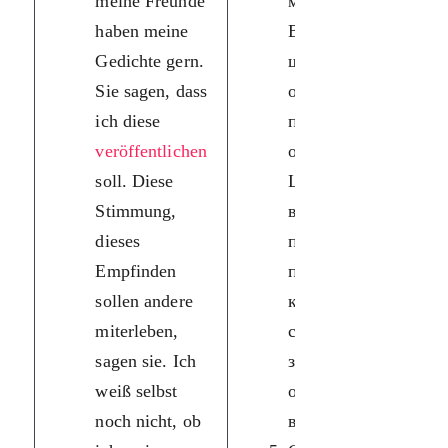
meine Freunde
мої вірші.
haben meine
Вони кажуть,
Gedichte gern.
що я
Sie sagen, dass
обов’язково
ich diese
повинна їх
veröffentlichen
опублікувати.
soll. Diese
Цей настрій, це
Stimmung,
відчуття
dieses
повинні
Empfinden
пережити інші,
sollen andere
кажуть вони. Я
miterleben,
сама ще не
sagen sie. Ich
знаю, чи я
weiß selbst
опублікую свої
noch nicht, ob
вірші.