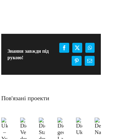
Facebook
X
WhatsApp
Знання завжди під
рукою!
Pinterest
E-
mail:
Пов'язані проекти