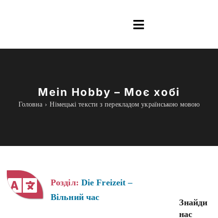
Skip
to
Toggle
content
Navigation
Інформація
Все для навчання
Mein Hobby – Моє хобі
Головна
Німецькі тексти з перекладом українською мовою
Граматика
Курси Online
blog
Розділ:
Die Freizeit –
Вільний час
Знайди
нас