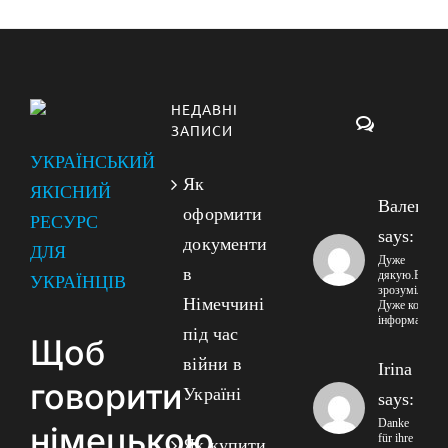
НЕДАВНІ
Коментарі
ЗАПИСИ
УКРАЇНСЬКИЙ
Як
ЯКІСНИЙ
Валенти
оформити
РЕСУРС
says:
документи
ДЛЯ
Дуже
в
дякую.Все
УКРАЇНЦІВ
зрозуміло!!
Німеччині
Дуже корисна
інформація!
під час
Щоб
війни в
Irina
говорити
Україні
says:
Danke
німецькою
für ihre
Як купити