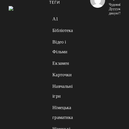
ТЕГИ
Чудовий сайт
Дууууже
дякую!!!
A1
Бібліотека
Відео і
Фільми
Екзамен
Карточки
Навчальні
ігри
Німецька
граматика