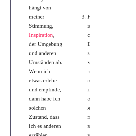
hängt von
meiner
Написання
Stimmung,
віршів — це
Inspiration
,
спонтанне хобі.
der Umgebung
Багато
und anderen
залежить від
Umständen ab.
мого настрою,
Wenn ich
натхнення,
etwas erlebe
оточення та
und empfinde,
інших
dann habe ich
обставин. Коли
solchen
я щось
Zustand, dass
переживаю та
ich es anderen
відчуваю, тоді
erzählen
в мене настає