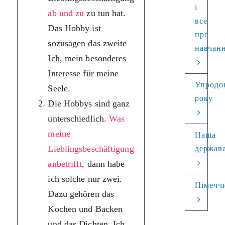
і
ab und zu
zu tun hat.
особливий
все
Das Hobby ist
інтерес для 
про
sozusagen das zweite
душі.
навчан
Ich, mein besonderes
Захоплення
Interesse für meine
бувають дуж
Упродо
Seele.
різноманітн
року
Die Hobbys sind ganz
Що стосуєть
unterschiedlich.
Was
мого
meine
улюбленого
Наша
Lieblingsbeschäftigung
проведення
держав
anbetrifft
, dann habe
часу, тоді у 
ich solche nur zwei.
всього
Німечч
Dazu gehören das
два. Сюди
Kochen und Backen
належать
und das Dichten. Ich
приготуванн