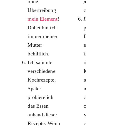
ohne
допомагаю
Übertreibung
своїй матері.
mein Element
!
Я збираю різні
Dabei bin ich
рецепти.
immer meiner
Пізніше я
Mutter
випробовую
behilflich.
їжу на основі
Ich sammle
цих рецептів.
verschiedene
Коли все
Kochrezepte.
вдається і
Später
виходить
probiere ich
смачно, тоді ці
das Essen
страви також
anhand dieser
можуть
Rezepte. Wenn
скуштувати