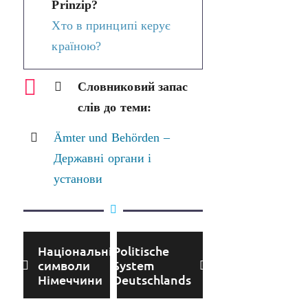
Prinzip?
Хто в принципі керує
країною?
Словниковий запас
слів до теми:
Ämter und Behörden –
Державні органи і
установи
Національні
Politische
символи
System
Німеччини
Deutschlands