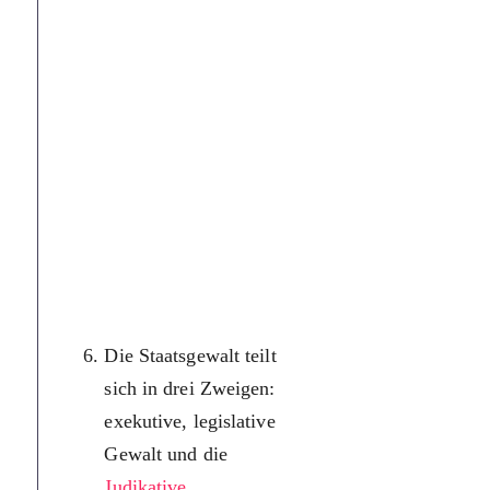
німецький
парламент
найвищий
законодав
орган ФРН
депутати
парламент
обираютьс
вільних, р
загальних,
Die Staatsgewalt teilt
таємних і
sich in drei Zweigen:
прямих
exekutive, legislative
виборах.
Gewalt und die
Вибори
Judikative
відбувают