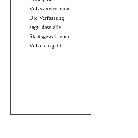
Volkssouveränität.
правом.
Die Verfassung
Основа
sagt, dass alle
демократичної
Staatsgewalt vom
державної форм
Volke ausgeht.
є принцип
народного
суверенітету. У
конституції
записано, що вс
державна влада
належить народу