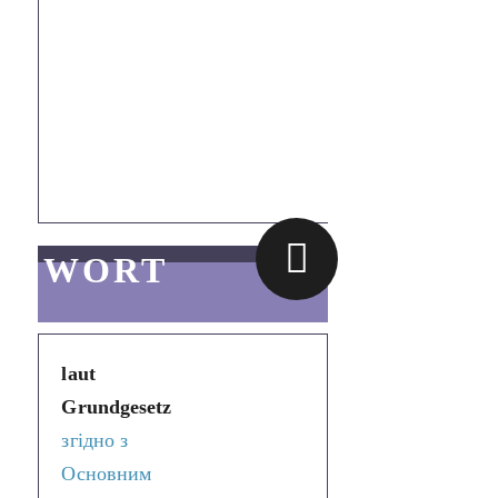
канцлера,
обираєтьс
федераль
парламент
федераль
міністрів.
WORT
laut
Grundgesetz
згідно з
Основним