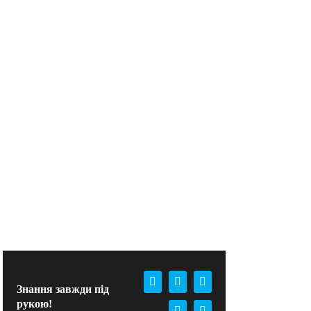
Facebook
X
WhatsApp
Знання завжди під
рукою!