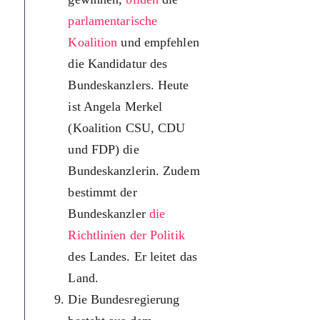
parlamentarische
— федера
Koalition
und empfehlen
канцлер. 
die Kandidatur des
того, кан
Bundeskanzlers. Heute
визначає
ist Angela Merkel
стратегію
(Koalition CSU, CDU
політично
und FDP) die
розвитку. 
Bundeskanzlerin. Zudem
фактично 
bestimmt der
державою
Bundeskanzler
die
Федеральн
Richtlinien der Politik
уряд
des Landes. Er leitet das
складаєтьс
Land.
федеральн
Die Bundesregierung
канцлера 