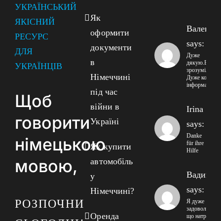
УКРАЇНСЬКИЙ
Як
ЯКІСНИЙ
Валенти
оформити
РЕСУРС
says:
документи
ДЛЯ
Дуже
в
дякую.Все
УКРАЇНЦІВ
зрозуміло!!
Німеччині
Дуже корисна
інформація!
під час
Щоб
війни в
Irina
говорити
Україні
says:
Danke
німецькою
für ihre
Як купити
Hilfe
мовою,
автомобіль
Вадим
у
says:
Німеччині?
РОЗПОЧНИ
Я дуже
задоволений
Оренда
що натрапив