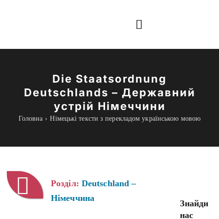
Skip
to
Toggle
content
Navigation
Інформація
Die Staatsordnung
Все для навчання
Deutschlands – Державний
устрій Німеччини
Граматика
Головна
Німецькі тексти з перекладом українською мовою
Курси Online
blog
Розділ:
Deutschland –
Німеччина
Знайди
нас