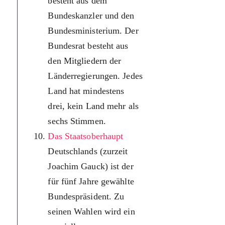
besteht aus dem
міністрів.
Bundeskanzler und den
Федераль
Bundesministerium.
Der
Рада
Bundesrat besteht aus
складаєтьс
den Mitgliedern der
членів
Länderregierungen.
Jedes
федераль
Land hat mindestens
урядів. К
drei, kein Land mehr als
земля має 
sechs Stimmen.
Федеральн
Das Staatsoberhaupt
Раді не м
Deutschlands (zurzeit
трьох, але
Joachim Gauck) ist der
більше ше
für fünf Jahre gewählte
голосів.
Bundespräsident. Zu
Глава німе
seinen Wahlen wird ein
держави 