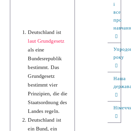
і
Німеччина —
все
федеративна
про
республіка.
навчан
Deutschland ist
Основний закон
laut Grundgesetz
визначає чотири
als eine
принципи, які
Упродо
року
Bundesrepublik
регулюють
bestimmt. Das
державний
Grundgesetz
устрій країни.
Наша
bestimmt vier
Німеччина —
держав
Prinzipien, die die
федерація,
Staatsordnung des
соціальна,
Німечч
Landes regeln.
правова,
Deutschland ist
демократична
ein Bund, ein
держава.