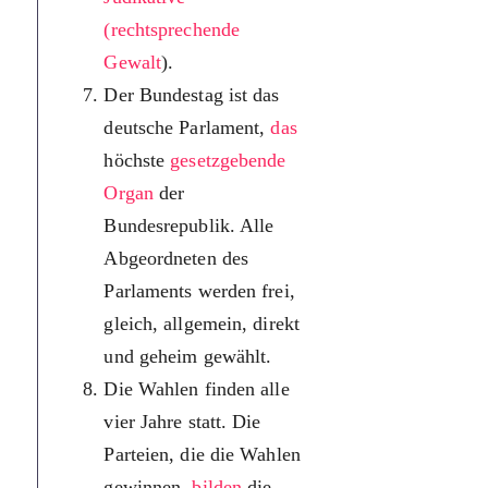
(rechtsprechende
щочотири 
Gewalt
).
Партії, що
Der Bundestag ist das
перемагаю
deutsche Parlament,
das
виборах,
höchste
gesetzgebende
утворюют
Organ
der
парламент
Bundesrepublik. Alle
коаліцію т
Abgeordneten des
подають
Parlaments werden frei,
кандидату
gleich, allgemein, direkt
федеральн
und geheim gewählt.
канцлера.
Die Wahlen finden alle
Сьогодні
vier Jahre statt. Die
Ангела М
Parteien, die die Wahlen
(коаліція 
gewinnen,
bilden
die
ХДС та В