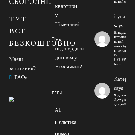
СЬОГОДНІ!
на цей сайт
квартири
у
iryna
ТУТ
Німеччині
says:
ВСЕ
Випадково
натрапила
Як
БЕЗКОШТОВНО
на цей
сайт і була
підтвердити
в захваті!
Все
диплом у
Маєш
СУПЕР!
Будь…
Німеччині?
запитання?
FAQs
Катерин
says:
ТЕГИ
Чудовий сайт
Дууууже
дякую!!!
A1
Бібліотека
Відео і