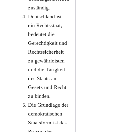
zuständig.
дотримання
Deutschland ist
громадського
ein Rechtsstaat,
порядку.
bedeutet die
Німеччина —
Gerechtigkeit und
правова держава
Rechtssicherheit
що означає
zu gewährleisten
гарантія
und die Tätigkeit
законності та
des Staats an
надання
Gesetz und Recht
правових
zu binden.
гарантій,
Die Grundlage der
пов’язувати
demokratischen
діяльність
Staatsform ist das
держави із
Prinzip der
законом та