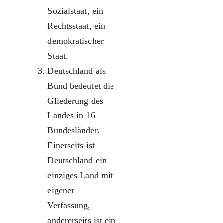
Sozialstaat, ein
Як федерація,
Rechtsstaat, ein
Німеччина
demokratischer
поділена на 16
Staat.
федеральних
Deutschland als
земель. З одного
Bund bedeutet die
боку, Німеччина
Gliederung des
— цілісна
Landes in 16
держава з
Bundesländer.
власною
Einerseits ist
конституцією, з
Deutschland ein
іншого — будь-
einziges Land mit
яка федеральна
eigener
земля у багатьох
Verfassung,
державних
andererseits ist ein
питаннях доволі