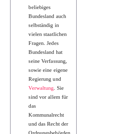
beliebiges
самостійна.
Bundesland auch
Кожна
selbständig in
федеральна земл
vielen staatlichen
має власну
Fragen. Jedes
конституцію, а
Bundesland hat
також власний
seine Verfassung,
уряд, власний
sowie eine eigene
адміністративни
Regierung und
апарат.
Verwaltung
. Sie
Насамперед вон
sind vor allem für
компетентні у
das
питаннях
Kommunalrecht
комунального
und das Recht der
права та у
Ordnungsbehörden
питаннях