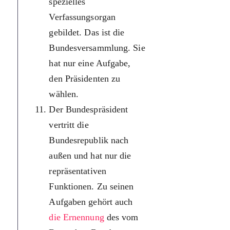
spezielles
федераль
Verfassungsorgan
президент
gebildet. Das ist die
сьогодні 
Bundesversammlung. Sie
Ґаук), яко
hat nur eine Aufgabe,
обирають 
den Präsidenten zu
п’ятирічн
wählen.
термін. Д
Der Bundespräsident
його обра
vertritt die
існує
Bundesrepublik nach
спеціальн
außen und hat nur die
конституц
repräsentativen
орган. Це
Funktionen. Zu seinen
Федеральн
Aufgaben gehört auch
збори, єд
die Ernennung
des vom
завданням