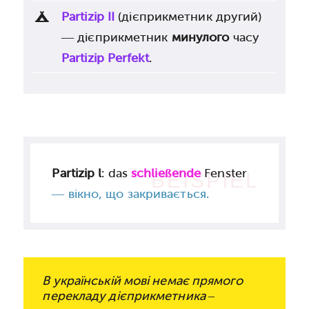
Partizip II
(дієприкметник другий)
— дієприкметник
минулого
часу
Partizip Perfekt
.
Partizip l
: das
schließende
Fenster
BEISPIEL
— вікно, що закривається.
В українській мові немає прямого
перекладу дієприкметника –