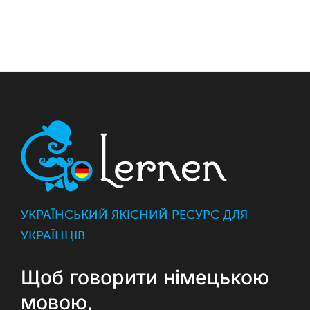
УКРАЇНСЬКИЙ ЯКІСНИЙ РЕСУРС ДЛЯ
УКРАЇНЦІВ
Щоб говорити німецькою
мовою,