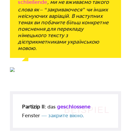
schließende
, ми не вживаємо такого
слова як – “закриваючеся” чи інших
неіснуючих варіацій. В наступних
темах ви побачите більш конкретне
пояснення для перекладу
німецького тексту з
дієприкметниками українською
мовою.
Partizip II
: das
geschlossene
BEISPIEL
Fenster
— закрите вікно.