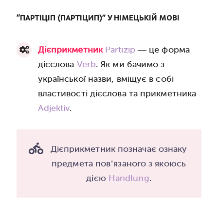
“ПАРТІЦІП (ПАРТІЦИП)” У НІМЕЦЬКІЙ МОВІ
Дієприкметник
Partizip
— це форма
дієслова
Verb
. Як ми бачимо з
української назви, вміщує в собі
властивості дієслова та прикметника
Adjektiv
.
Дієприкметник позначає ознаку
предмета пов’язаного з якоюсь
дією
Handlung
.