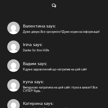
Коментарі:
Валентина says:
Дуже дякую.Все зрозуміло!!Дуже корисна інформація!
Irina says:
Danke für ihre Hilfe
Вадим says:
Я дуже задоволений що натрапив на цей сайт
iryna says:
Випадково натрапила на цей сайт і була в захваті! Все
СУПЕР! Будь…
Катерина says: