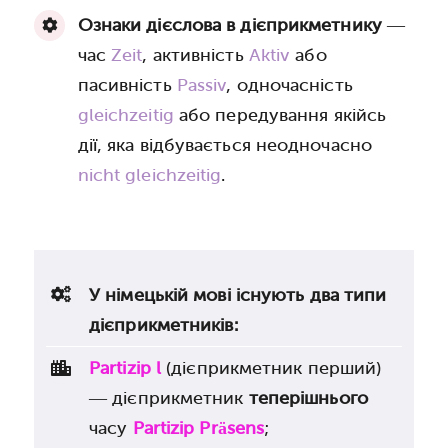
Ознаки дієслова в дієприкметнику
—
час
Zeit
, активність
Aktiv
або
пасивність
Passiv
, одночасність
gleichzeitig
або передування якійсь
дії, яка відбувається неодночасно
nicht gleichzeitig
.
У німецькій мові існують два типи
дієприкметників:
Partizip l
(дієприкметник перший)
— дієприкметник
теперішнього
часу
Partizip Präsens
;