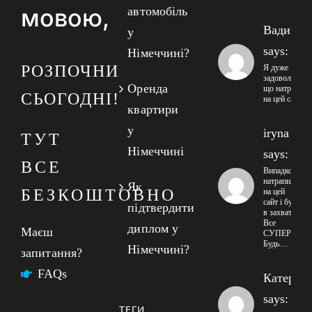
мовою,
автомобіль
Вадим
у
says:
Німеччині?
РОЗПОЧНИ
Я дуже
задоволений
Оренда
що натрапив
СЬОГОДНІ!
на цей сайт
квартири
у
iryna
ТУТ
Німеччині
says:
ВСЕ
Випадково
натрапила
Як
БЕЗКОШТОВНО
на цей
сайт і була
підтвердити
в захваті!
Все
диплом у
Маєш
СУПЕР!
Будь…
Німеччині?
запитання?
FAQs
Катерин
says:
ТЕГИ