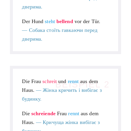
дверима.
Der Hund
steht
bellend
vor der Tür.
—
Собака стоїть гавкаючи перед
дверима.
Die Frau
schreit
und
rennt
aus dem
BEISPIEL 2
Haus.
—
Жінка кричить і вибігає з
будинку.
Die
schreiende
Frau
rennt
aus dem
Haus.
— Кричуща жінка вибігає з
будинку.