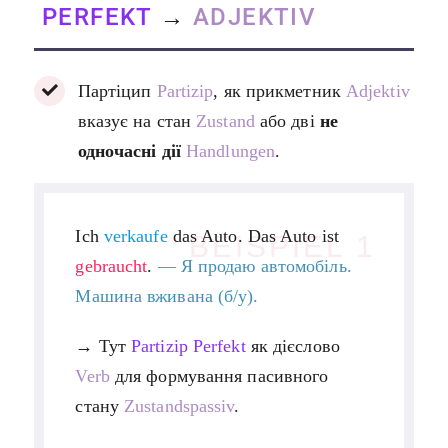
PERFEKT
→
ADJEKTIV
Партіцип
Partizip
, як прикметник
Adjektiv
вказує на стан
Zustand
або дві
не
одночасні дії
Handlungen
.
Ich
verkaufe
das Auto. Das Auto ist
BEISPIEL 1
gebraucht
.
—
Я продаю автомобіль.
Машина вживана (б/у).
→ Тут
Partizip Perfekt
як дієслово
Verb
для формування пасивного
стану
Zustandspassiv
.