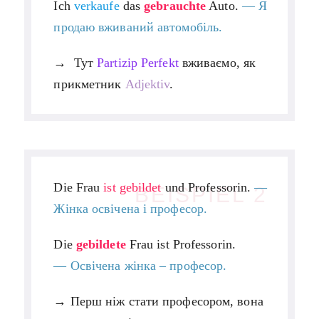
Ich
verkaufe
das
gebrauchte
Auto.
— Я
продаю вживаний автомобіль.
→ Тут
Partizip Perfekt
вживаємо, як
прикметник
Adjektiv
.
Die Frau
ist gebildet
und Professorin.
—
BEISPIEL 2
Жінка освічена і професор.
Die
gebildete
Frau ist Professorin.
—
Освічена жінка – професор.
→ Перш ніж стати професором, вона