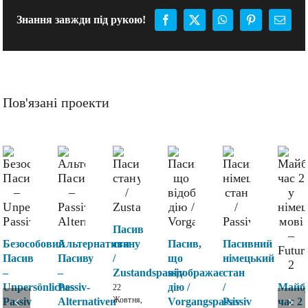
Знання завжди під рукою!
Facebook
X
WhatsApp
Pinterest
E-
mail:
Пов'язані проекти
Пасив
Безособовий
Альтернативи
стану
Пасив,
Пасивний
Пасив
Пасиву
/
що
німецький
–
–
Zustandspassiv
відображає
стан
Unpersönliches
Passiv-
дію /
/
Майбу
22
Жовтня,
Passiv
Alternativen
Vorgangspassiv
Passiv
час 2