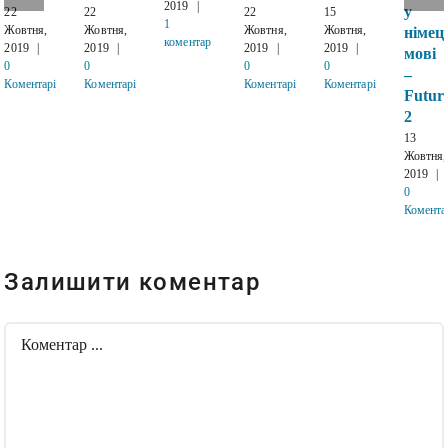
2019
|
у
22
22
22
15
1
Жовтня,
Жовтня,
Жовтня,
Жовтня,
німец
коментар
2019
|
2019
|
2019
|
2019
|
мові
0
0
0
0
–
Коментарі
Коментарі
Коментарі
Коментарі
Futur
2
13
Жовтня,
2019
|
0
Комента
Залишити коментар
Comment