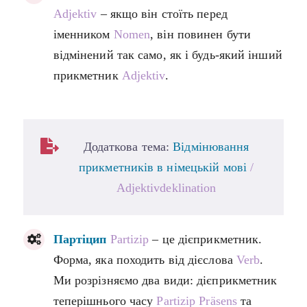
Adjektiv
– якщо він стоїть перед
іменником
Nomen
, він повинен бути
відмінений так само, як і будь-який інший
прикметник
Adjektiv
.
Додаткова тема:
Відмінювання
прикметників в німецькій мові
/
Adjektivdeklination
Партіцип
Partizip
– це дієприкметник.
Форма, яка походить від дієслова
Verb
.
Ми розрізняємо два види: дієприкметник
теперішнього часу
Partizip Präsens
та