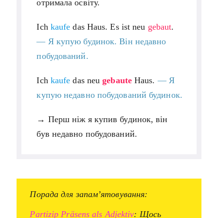
отримала освіту.
Ich
kaufe
das Haus. Es ist neu
gebaut
.
—
Я купую будинок. Він недавно
побудований.
Ich
kaufe
das neu
gebaute
Haus.
— Я
купую недавно побудований будинок.
→ Перш ніж я купив будинок, він
був недавно побудований.
Порада для запам’ятовування:
Partizip Präsens als Adjektiv
: Щось