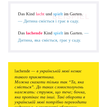
Das Kind
lacht
und
spielt
im Garten.
BEISPIEL
—
Дитина сміється і грає в саду.
Das
lachende
Kind
spielt
im Garten.
—
Дитина, яка сміється, грає у саду.
lachende
— в українській мові немає
такого прикметника.
Можна сказати тільки так “Та, яка
сміється”. До таких словосполучень
належать: струмок, що тече; бочка,
яка протікає та інші. Такі обороти в
українській мові потрібно переводити