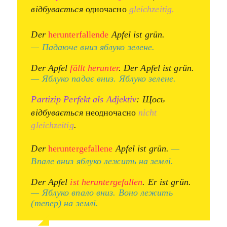
відбувається
одночасно
gleichzeitig.
Der
herunterfallende
Apfel ist grün.
—
Падаюче вниз яблуко зелене.
Der Apfel
fällt herunter
. Der Apfel ist grün.
—
Яблуко падає вниз. Яблуко зелене.
Partizip Perfekt als Adjektiv
: Щось
відбувається
неодночасно
nicht
gleichzeitig
.
Der
heruntergefallene
Apfel ist grün.
—
Впале вниз яблуко лежить на землі.
Der Apfel
ist heruntergefallen
. Er ist grün.
—
Яблуко впало вниз. Воно лежить
(тепер) на землі.