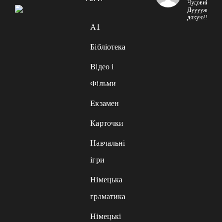
Чудовий сайт
Дууууже
дякую!!!
A1
Бібліотека
Відео і
Фільми
Екзамен
Карточки
Навчальні
ігри
Німецька
граматика
Німецькі