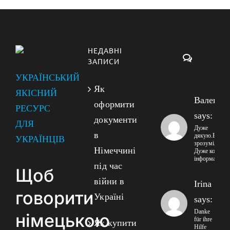
НЕДАВНІ
Коментарі
ЗАПИСИ
УКРАЇНСЬКИЙ
Як
ЯКІСНИЙ
Валенти
оформити
РЕСУРС
says:
документи
ДЛЯ
Дуже
в
дякую.Все
УКРАЇНЦІВ
зрозуміло!!
Німеччині
Дуже корисна
інформація!
під час
Щоб
війни в
Irina
говорити
Україні
says:
Danke
німецькою
für ihre
Як купити
Hilfe