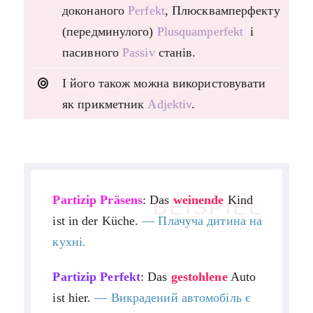
доконаного
Perfekt
, Плюсквамперфекту
(передминулого)
Plusquamperfekt
і
пасивного
Passiv
станів.
І його також можна використовувати
як прикметник
Adjektiv
.
Partizip Präsens
: Das
weinende
Kind
BEISPIEL
ist in der Küche.
—
Плачуча дитина на
кухні.
Partizip Perfekt
: Das
gestohlene
Auto
ist hier.
—
Викрадений автомобіль є