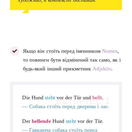
художньо, в контексті обставин.
Якщо він стоїть перед іменником
Nomen
,
то повинен бути відмінений так само, як і
будь-який інший прикметник
Adjektiv
.
Die Hund
steht
vor der Tür und
bellt
.
BEISPIEL 1
—
Собака стоїть перед дверима і лає.
Der
bellende
Hund
steht
vor der Tür.
—
Гавкаюча собака стоїть перед