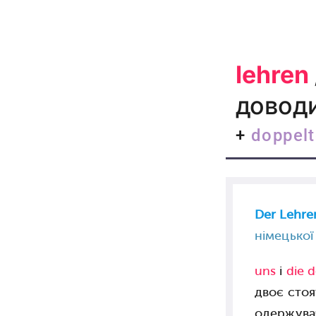
lehren
доводи
+
doppelt
Der Lehre
німецької
uns
і
die 
двоє стоя
одержув