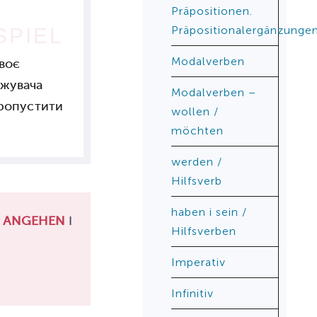
Präpositionen.
Präpositionalergänzunge
SPIEL
Modalverben
двоє
жувача
Modalverben –
пропустити
wollen /
möchten
werden /
Hilfsverb
haben і sein /
Я
ANGEHEN
І
Hilfsverben
Imperativ
Infinitiv