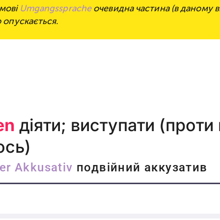
 мові
Umgangssprache
очевидна частина (в даному в
о опускається.​
en
діяти; виступати (проти
ось)
er Akkusativ
подвійний аккузатив