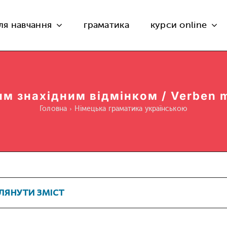
ля навчання
граматика
курси online
им знахідним відмінком / Verben m
Головна
Німецька граматика українською
ЛЯНУТИ ЗМІСТ