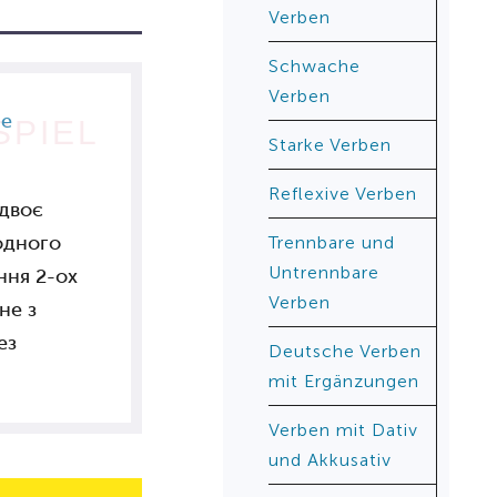
Verben
Schwache
Verben
не
SPIEL
Starke Verben
Reflexive Verben
 двоє
жодного
Trennbare und
Untrennbare
ння 2-ох
Verben
не з
ез
Deutsche Verben
mit Ergänzungen
Verben mit Dativ
und Akkusativ