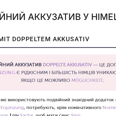
ЙНИЙ АККУЗАТИВ У НІМЕ
MIT DOPPELTEM AKKUSATIV
ЙНИЙ АККУЗАТИВ
DOPPELTE AKKUSATIV
— ЦЕ ДО
NZUNG
Є РІДКІСНИМ І БІЛЬШІСТЬ НІМЦІВ УНИКА
ЯКЩО ЦЕ МОЖЛИВО
MÖGLICHKEIT
.
, які використовують подвійний знахідний додаток
-Ergänzung
, потребують, крім номінативного
Nomin
rson
І
річ
Sache
, щоб мати сенс
Sinn
.