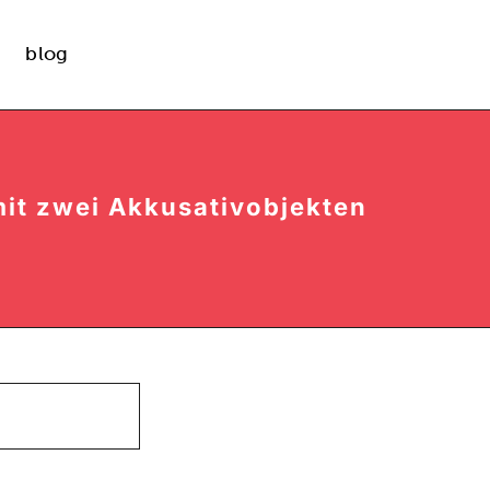
blog
it zwei Akkusativobjekten