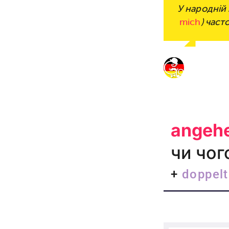
У народній
mich
) част
angeh
чи чог
+
doppelt