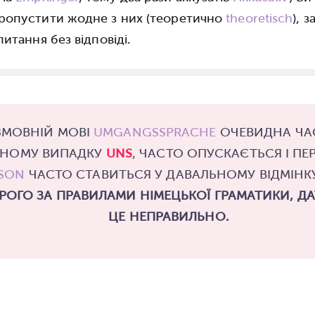
ропустити жодне з них (теоретично
theoretisch
), 
питання без відповіді.
ЗМОВНІЙ МОВІ
UMGANGSSPRACHE
ОЧЕВИДНА ЧАС
НОМУ ВИПАДКУ
UNS
, ЧАСТО ОПУСКАЄТЬСЯ І П
SON
ЧАСТО СТАВИТЬСЯ У ДАВАЛЬНОМУ ВІДМІН
РОГО ЗА ПРАВИЛАМИ НІМЕЦЬКОЇ ГРАМАТИКИ, ДА
ЦЕ НЕПРАВИЛЬНО.