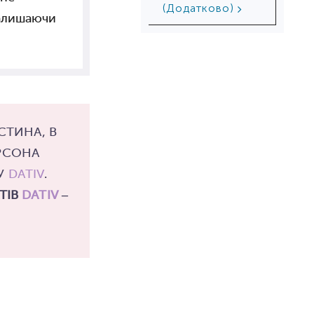
(Додатково)
залишаючи
ТИНА, В
ЕРСОНА
КУ
DATIV
.
ТІВ
DATIV
–