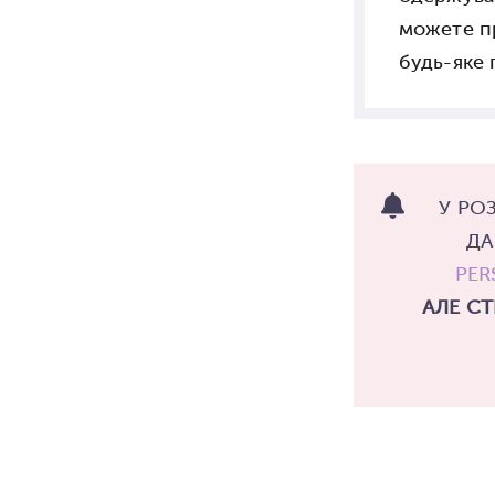
можете п
будь-яке 
У РО
ДА
PER
АЛЕ СТ