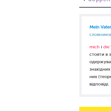
Mein Vate
словников
mich
і
die
стояти в 
одержув
знахідних
них (тео
відповіді.