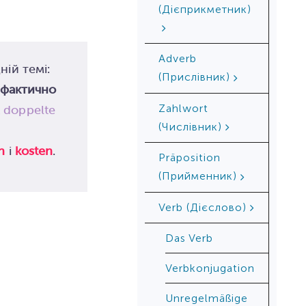
(Дієприкметник)
Adverb
ній темі:
(Прислівник)
 фактично
Zahlwort
к
doppelte
(Числівник)
n
і
kosten
.
Präposition
(Прийменник)
Verb (Дієслово)
Das Verb
Verbkonjugation
Unregelmäßige