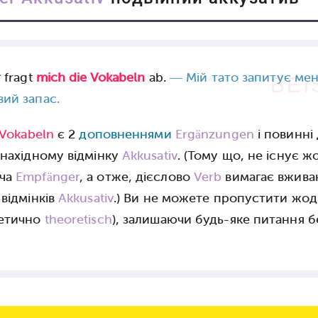
r
fragt
mich die Vokabeln
ab.
—
Мій тато запитує ме
BEI
ий запас.
 Vokabeln
є 2
доповненнями
Ergänzungen
і повинні
знахідному відмінку
Akkusativ
. (Тому що, не існує 
ача
Empfänger
, а отже, дієслово
Verb
вимагає вжива
 відмінків
Akkusativ
.) Ви не можете пропустити жод
ретично
theoretisch
), залишаючи будь-яке питання б