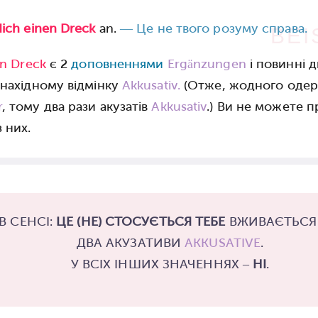
dich einen Dreck
an.
—
Це не твого розуму справа.
BEI
en Dreck
є 2
доповненнями
Ergänzungen
і повинні 
знахідному відмінку
Akkusativ.
(Отже, жодного одер
r
, тому два рази акузатів
Akkusativ
.) Ви не можете 
 них.
В СЕНСІ:
ЦЕ (НЕ) СТОСУЄТЬСЯ ТЕБЕ
ВЖИВАЄТЬС
ДВА АКУЗАТИВИ
AKKUSATIVE
.
У ВСІХ ІНШИХ ЗНАЧЕННЯХ –
НІ
.