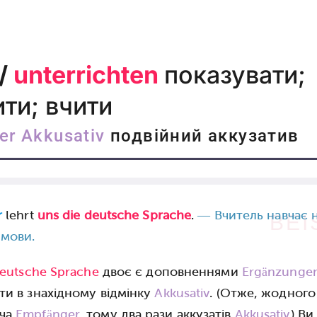
/
unterrichten
показувати;
ти; вчити
er Akkusativ
подвійний аккузатив
r
lehrt
uns die deutsche Sprache
.
—
Вчитель навчає 
BEI
 мови.
deutsche Sprache
двоє є доповненнями
Ergänzunge
ти в знахідному відмінку
Akkusativ
. (Отже, жодного
ача
Empfänger
, тому два рази аккузатів
Akkusativ
) Ви