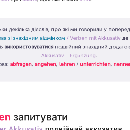
ьки декілька дієслів, про які ми говорили у поперед
ова зі знахідним відмінком
/ Verben mit Akkusativ
де
ь використовуватися
подвійний знахідний додато
Akkusativ – Ergänzung
.
ова:
abfragen
,
angehen
,
lehren
/
unterrichten
,
nenne
en
запитувати
er Akkusativ
подвійний аккузатив