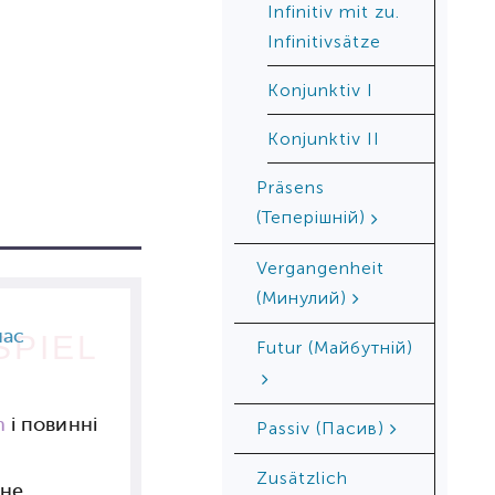
Infinitiv mit zu.
Infinitivsätze
Konjunktiv I
Konjunktiv II
Präsens
(Теперішній)
Vergangenheit
(Минулий)
нас
SPIEL
Futur (Майбутній)
n
і повинні
Passiv (Пасив)
Zusätzlich
 не