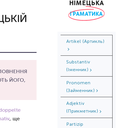
НІМЕЦЬКА
ГРАМАТИКА
ЦЬКІЙ
Ar­ti­kel (Артикль)
Substantiv
(Іменник)
ПОВНЕННЯ
ЮТЬ ЙОГО,
Pronomen
(Займенник)
Adjektiv
doppelte
(Прикметник)
ativ
, ще
Partizip