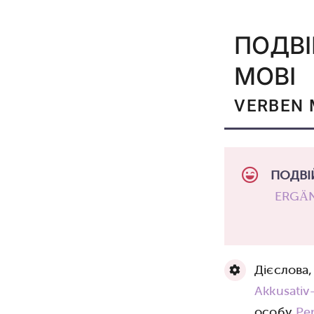
ПОДВІ
МОВІ
VERBEN 
ПОДВІ
ERGÄ
Дієслова
Akkusativ
особу
Pe