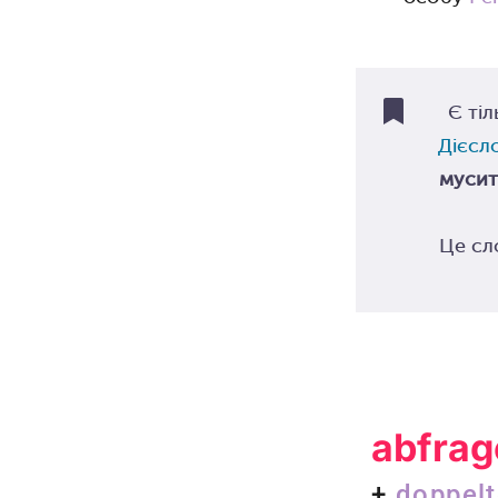
Є тіл
Дієсл
мусит
Це сл
abfrag
+
doppelt