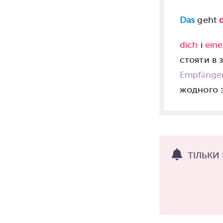
Das
geht
dich
і
ein
стояти в 
Empfänge
жодного з
ТІЛЬКИ 