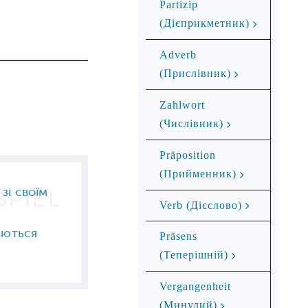
Partizip
(Дієприкметник)
Adverb
(Прислівник)
Zahlwort
(Числівник)
Präposition
(Прийменник)
зі своїм
SPIEL
Verb (Дієслово)
аються
Präsens
(Теперішній)
Vergangenheit
(Минулий)