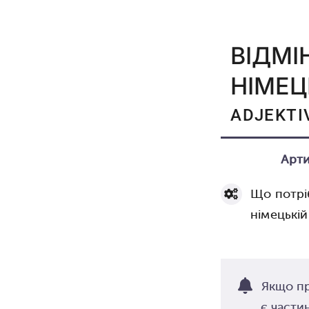
ВІДМІ
НІМЕЦ
ADJEKTI
Арти
Що потрі
німецькій
Якщо п
є части