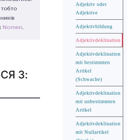
Adjektiv oder
, тобто
Adjektive
ників
к
Nomen
.
Adjektivbildung
Adjektivdeklination
Adjektivdeklination
mit bestimmten
СЯ З:
Artikel
(Schwache)
Adjektivdeklination
mit unbestimmten
Artikel
Adjektivdeklination
mit Nullartikel