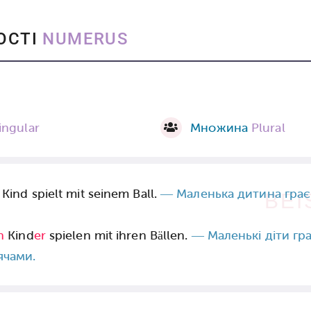
КОСТІ
NUMERUS
ingular
Множина
Plural
Kind spielt mit seinem Ball.
— Маленька дитина грає 
BEI
n
Kind
er
spielen mit ihren Bällen.
— Маленькі діти гр
ячами.