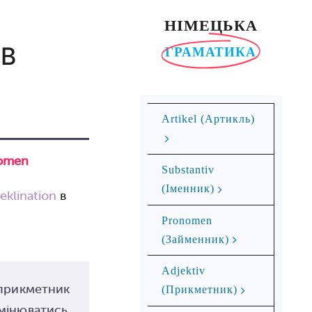
НІМЕЦЬКА
 В
ГРАМАТИКА
Ar­ti­kel (Артикль)
omen
Substantiv
(Іменник)
eklination
в
Pronomen
(Займенник)
Adjektiv
 прикметник
(Прикметник)
мінюватись.