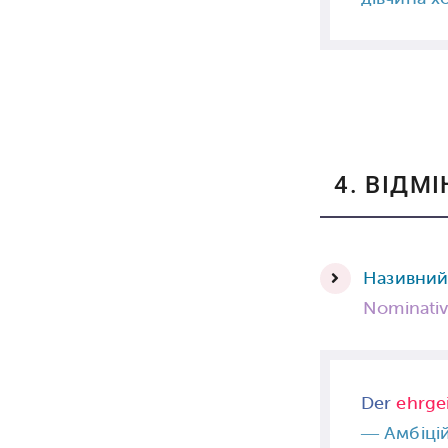
4. ВІДМ
Називни
Nominati
Der
ehrge
—
Амбіцій