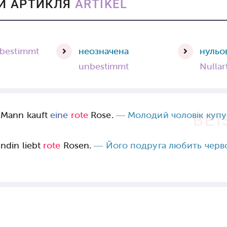
МИ АРТИКЛЯ
ARTIKEL
bestimmt
неозначена
нульо
unbestimmt
Nullar
Mann kauft
eine
rote
Rose.
— Молодий чоловік купу
BEI
ndin liebt
rote
Rosen.
— Його подруга любить черв