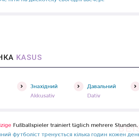
ІНКА
KASUS
й
Знахідний
Давальний
v
Akkusativ
Dativ
izige
Fußballspieler trainiert täglich mehrere Stunden.
BEI
ний футболіст тренується кілька годин кожен день