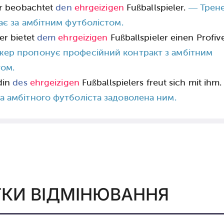
er beobachtet
den
ehrgeizigen
Fußballspieler.
—
Трен
ає за амбітним футболістом.
er bietet
dem
ehrgeizigen
Fußballspieler einen Profive
ер пропонує професійний контракт з амбітним
том.
din
des
ehrgeizigen
Fußballspielers freut sich mit ihm.
 амбітного футболіста задоволена ним.
КИ ВІДМІНЮВАННЯ