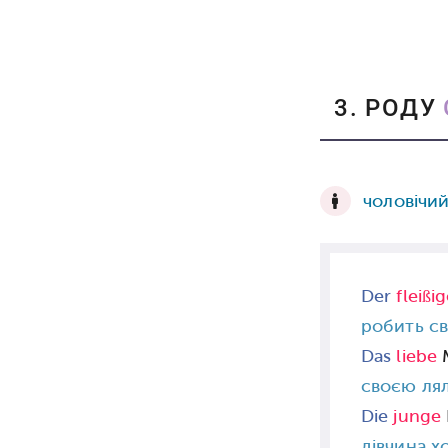
3. РОДУ
чоловічи
Der
fleißi
робить с
Das
liebe
M
своєю ля
Die
junge
дівчина х