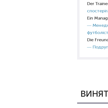
Der Train
спостеріг
Ein Manag
—
Менедж
футболіс
Die Freun
—
Подруга
ВИНЯТ