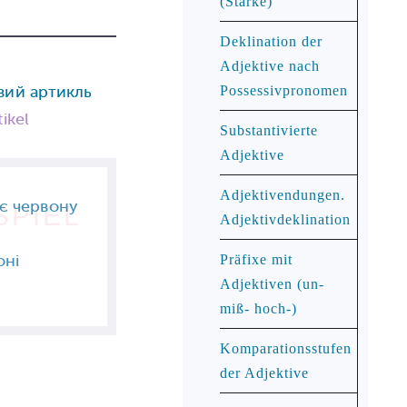
(Starke)
Deklination der
Adjektive nach
вий артикль
Possessivpronomen
tikel
Substantivierte
Adjektive
Adjektivendungen.
є червону
SPIEL
Adjektivdeklination
оні
Präfixe mit
Adjektiven (un-
miß- hoch-)
Komparationsstufen
der Adjektive