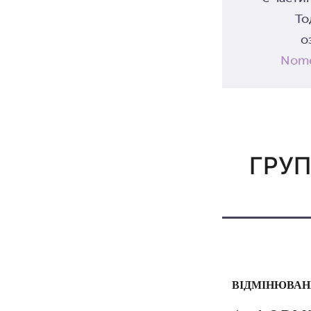
То
о
Nome
ГРУП
ВІДМІНЮВАН