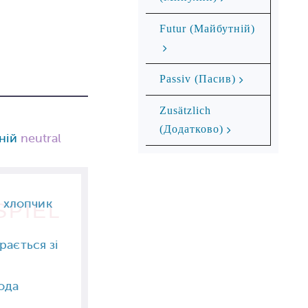
Futur (Майбутній)
Passiv (Пасив)
Zusätzlich
(Додатково)
ній
neutral
 хлопчик
SPIEL
рається зі
ода