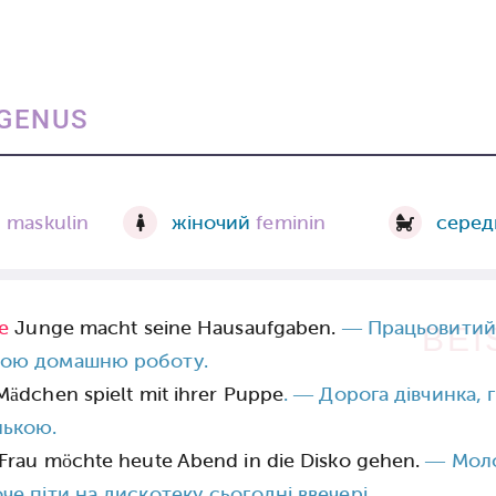
GENUS
й
maskulin
жіночий
feminin
серед
ge
Junge macht seine Hausaufgaben.
— Працьовитий
BEI
вою домашню роботу.
ädchen spielt mit ihrer Puppe
. — Дорога дівчинка, г
лькою.
Frau möchte heute Abend in die Disko gehen.
— Мол
оче піти на дискотеку сьогодні ввечері.