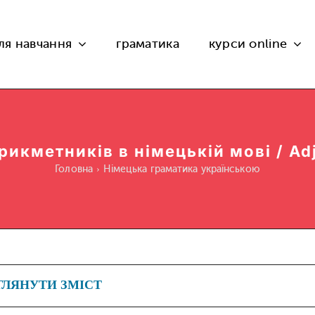
ля навчання
граматика
курси online
икметників в німецькій мові / Adj
Головна
Німецька граматика українською
ГЛЯНУТИ ЗМІСТ