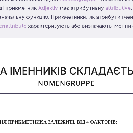
ді прикметник
Adjektiv
має атрибутивну
attributive
значальну функцію. Прикметники, як атрибути імен
nattribute
характеризують або визначають іменни
А ІМЕННИКІВ СКЛАДАЄТЬ
NOMENGRUPPE
НЯ ПРИКМЕТНИКА ЗАЛЕЖИТЬ ВІД 4 ФАКТОРІВ: