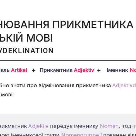
НЮВАННЯ ПРИКМЕТНИКА
ЬКІЙ МОВІ
VDEKLINATION
кль
Artikel
+
Прикметник
Adjektiv
+
Іменник
N
бно знати про відмінювання прикметника
Adjektivd
 мові:
рикметник
Adjektiv
передує іменнику
Nomen
, тоді
ною іменникової групи
Nomengruppe
і повинен від