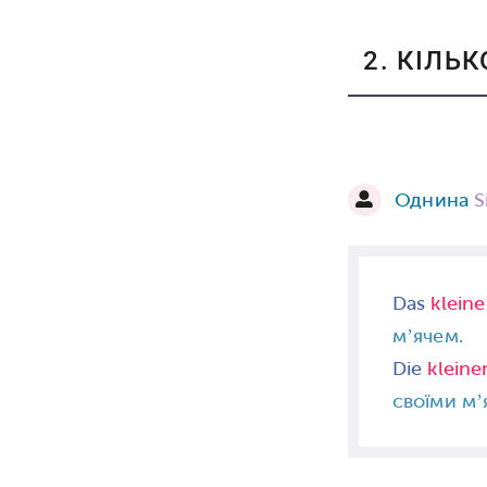
2. КІЛЬ
Однина
S
Das
kleine
м’ячем.
Die
kleine
своїми м’