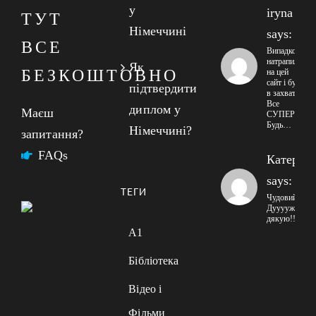
у
iryna
ТУТ
Німеччині
says:
ВСЕ
Випадково
натрапила
Як
БЕЗКОШТОВНО
на цей
сайт і була
підтвердити
в захваті!
Все
диплом у
Маєш
СУПЕР!
Будь…
Німеччині?
запитання?
FAQs
Катерин
says:
ТЕГИ
Чудовий сайт
Дууууже
дякую!!!
A1
Бібліотека
Відео і
Фільми