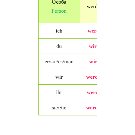
Особа
werden
мину
Person
часу
Pa
ich
werde
du
wirst
angek
er/sie/es/man
wird
best
repa
wir
werden
hinge
ihr
werdet
sie/Sie
werden