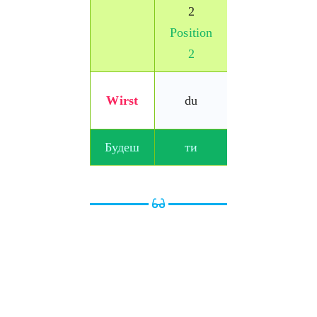
2
Position
2
die
Wirst
du
Prüfung
Будеш
ти
екзамен