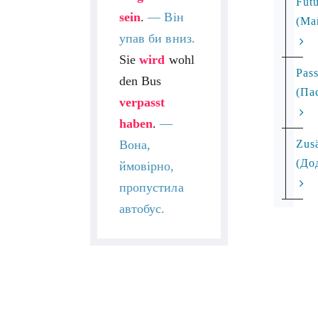
Futu
sein
.
— Він
(Ма
упав би вниз.
Sie
wird
wohl
Pass
den Bus
(Па
verpasst
haben
.
—
Zusä
Вона,
(До
ймовірно,
пропустила
автобус.