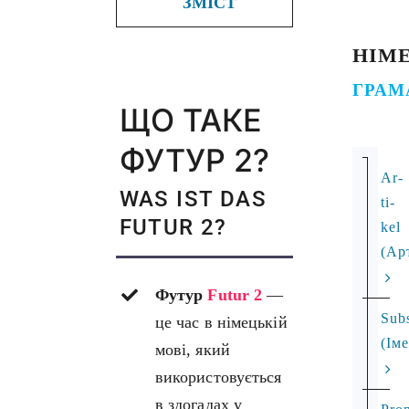
ЗМІСТ
НІМ
ГРАМ
ЩО ТАКЕ
ФУТУР 2?
Ar­
WAS IST DAS
ti­
FUTUR 2?
kel
(Ар
Футур
Futur 2
—
Subs
це час в німецькій
(Ім
мові, який
використовується
в здогадах у