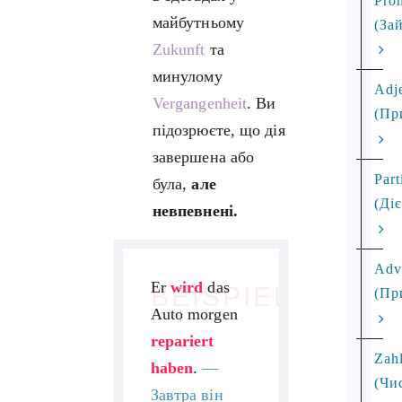
Pro
майбутньому
(За
Zukunft
та
минулому
Adj
Vergangenheit
. Ви
(Пр
підозрюєте, що дія
завершена або
Part
була,
але
(Ді
невпевнені.
Adv
Er
wird
das
BEISPIEL
(Пр
Auto morgen
repariert
Zah
haben
.
—
(Чи
Завтра він