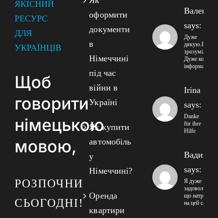
Як
ЯКІСНИЙ
Валенти
оформити
РЕСУРС
says:
документи
ДЛЯ
Дуже
в
дякую.Все
УКРАЇНЦІВ
зрозуміло!!
Німеччині
Дуже корисна
інформація!
під час
Щоб
війни в
Irina
говорити
Україні
says:
Danke
німецькою
für ihre
Як купити
Hilfe
мовою,
автомобіль
Вадим
у
says:
Німеччині?
РОЗПОЧНИ
Я дуже
задоволений
Оренда
що натрапив
СЬОГОДНІ!
на цей сайт
квартири