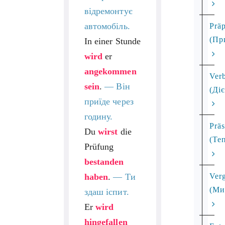
відремонтує
автомобіль.
Präp
(Пр
In einer Stunde
wird
er
angekommen
Ver
sein
.
— Він
(Ді
приїде через
годину.
Prä
Du
wirst
die
(Те
Prüfung
bestanden
haben
.
— Ти
Ver
(Ми
здаш іспит.
Er
wird
hingefallen