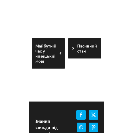
Майбутній
Пасивний
час у
стан
німецькій
мові
Facebook
X
Знання
завжди під
WhatsApp
Pinterest