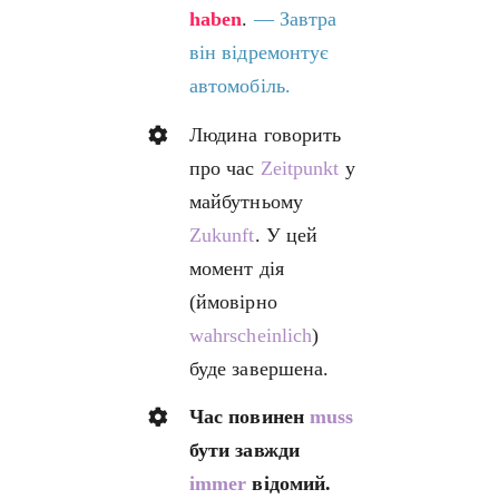
haben
.
— Завтра
він відремонтує
автомобіль.
Людина говорить
про час
Zeitpunkt
у
майбутньому
Zukunft
. У цей
момент дія
(ймовірно
wahrscheinlich
)
буде завершена.
Час повинен
muss
бути завжди
immer
відомий.