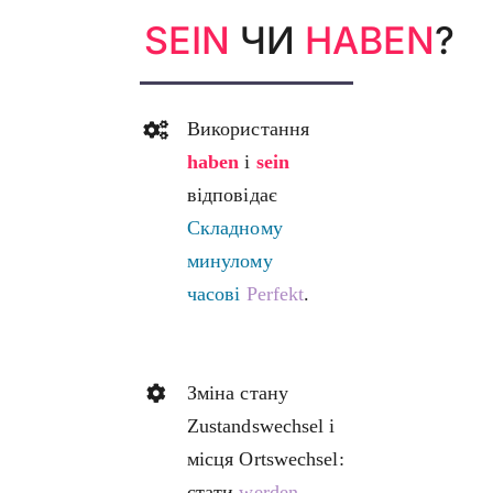
SEIN
ЧИ
HABEN
?
Використання
haben
і
sein
відповідає
Складному
минулому
часові
Perfekt
.
Зміна стану
Zustandswechsel і
місця Ortswechsel:
стати
werden
,