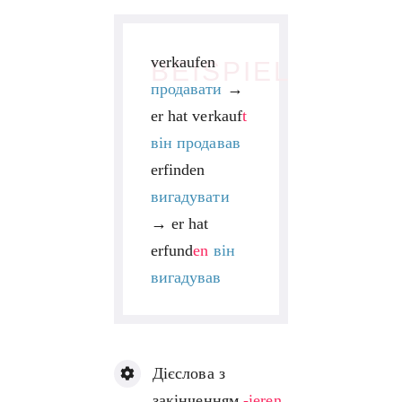
verkaufen
BEISPIEL
продавати
→
er hat verkauf
t
він продавав
erfinden
вигадувати
→
er hat
erfund
en
він
вигадував
Дієслова з
закінченням
-ieren