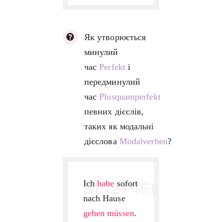
Як утворюється
минулий
час
Perfekt
і
передминулий
час
Plusquamperfekt
певних дієслів,
таких як модальні
дієслова
Modalverben
?
Ich
habe
sofort
BEISPIEL
nach Hause
gehen
müssen
.