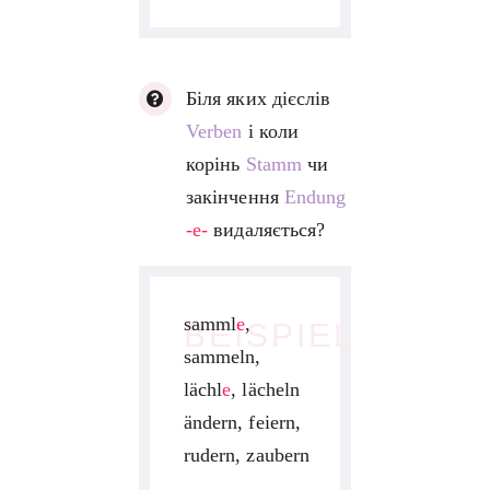
Біля яких дієслів
Verben
і коли
корінь
Stamm
чи
закінчення
Endung
-e-
видаляється?
samml
e
,
BEISPIEL
sammeln,
lächl
e
, lächeln
ändern, feiern,
rudern, zaubern