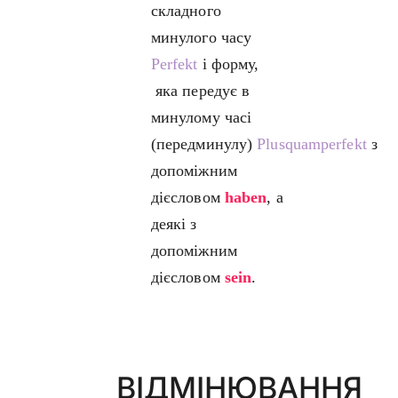
складного
минулого часу
Perfekt
і форму,
яка передує в
минулому часі
(передминулу)
Plusquamperfekt
з
допоміжним
дієсловом
haben
, а
деякі з
допоміжним
дієсловом
sein
.
ВІДМІНЮВАННЯ