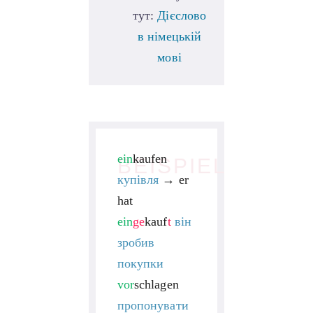
тут:
Дієслово
в німецькій
мові
ein
kaufen
BEISPIEL
купівля
→
er
hat
ein
ge
kauf
t
він
зробив
покупки
vor
schlagen
пропонувати