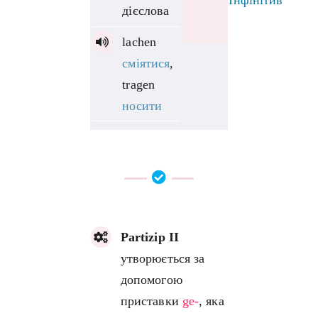
Інфінітив
дієслова
lachen
сміятися
,
tragen
носити
Partizip II
утворюється за
допомогою
приставки
ge-
, яка