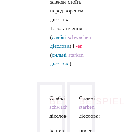
завжди стоїть
перед коренем
дієслова.
Та закінчення
-t
(
слабкі
schwachen
дієслова
) і
-en
(
сильні
starken
дієслова
).
Слабкі
Сильні
BEISPIEL
BEISPIEL
schwachen
starken
дієслова:
дієслова:
kaufen
finden