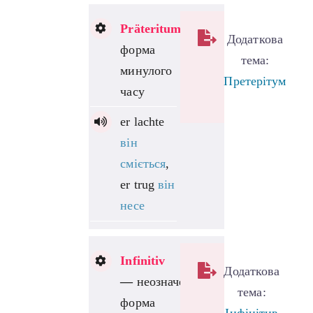
Präteritum
—
Додаткова
форма
тема:
минулого
Претерітум
часу
er lachte
він
сміється
,
er trug
він
несе
Infinitiv
Додаткова
—
неозначена
тема:
форма