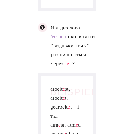
Які дієслова
Verben
і коли вони
“видовжуються”
розширюються
через
-e-
?
arbeit
e
st,
BEISPIEL
arbeit
e
t,
gearbeit
e
t – і
т.д.
atm
e
st, atm
e
t,
geatm
e
t і т.д.