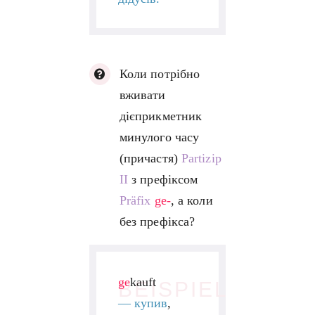
Коли потрібно
вживати
дієприкметник
минулого часу
(причастя)
Partizip
II
з префіксом
Präfix
ge-
, а коли
без префікса?
ge
kauft
BEISPIEL
—
купив
,