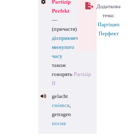
Partizip
Додаткова
Perfekt
тема:
—
Партіцип
(причастя)
Перфект
дієприкметник
минулого
часу
також
говорять
Partizip
II
gelacht
сміявся
,
getragen
носив