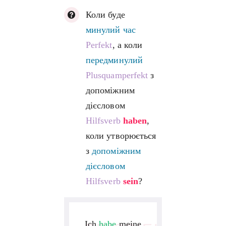
Коли буде
минулий час
Perfekt
, а коли
передминулий
Plusquamperfekt
з
допоміжним
дієсловом
Hilfsverb
haben
,
коли утворюється
з
допоміжним
дієсловом
Hilfsverb
sein
?
Ich
habe
meine