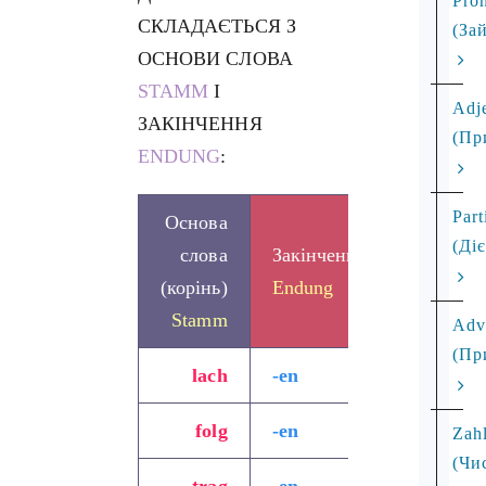
Pro
СКЛАДАЄТЬСЯ З
(За
ОСНОВИ СЛОВА
STAMM
І
Adj
ЗАКІНЧЕННЯ
(Пр
ENDUNG
:
Part
Основа
(Ді
слова
Закінчення
Перекла
(корінь)
Endung
Stamm
Adv
(Пр
lach
-en
сміятися
folg
-en
слідуват
Zah
(Чи
trag
-en
носити