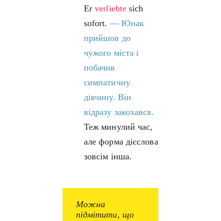
Er
verliebte
sich
sofort.
—
Юнак
прийшов до
чужого міста і
побачив
симпатичну
дівчину. Він
відразу закохався.
Теж минулий час,
але форма дієслова
зовсім інша.
Можна
підмітити, що