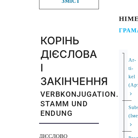
ЗМІСТ
НІМ
ГРАМ
КОРІНЬ
ДІЄСЛОВА
Ar­
І
ti­
kel
ЗАКІНЧЕННЯ
(Ар
VERBKONJUGATION.
STAMM UND
Subs
ENDUNG
(Ім
ДІЄСЛОВО