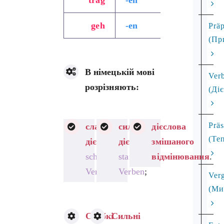
geh
-en
йти
Präp
(Пр
В німецькій мові
Ver
розрізняють:
(Ді
Prä
слабкі
сильні
дієслова
(Те
дієслова
дієслова
змішаного
schwache
starke
відмінювання
.
Verben
;
Verben
;
Ver
(Ми
Слабкі
Сильні