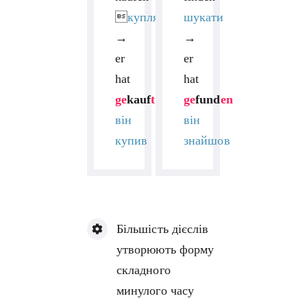

купляти
шукати
→
→
er
er
hat
hat
ge
kauf
t
ge
fund
en
він
він
купив
знайшов
Більшість дієслів
утворюють форму
складного
минулого часу