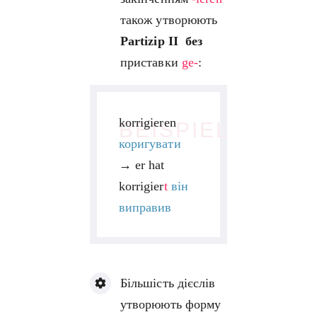
також утворюють
Partizip II без
приставки
ge-
:
korrigieren
BEISPIEL
коригувати
→
er hat
korrigier
t
він
виправив
Більшість дієслів
утворюють форму