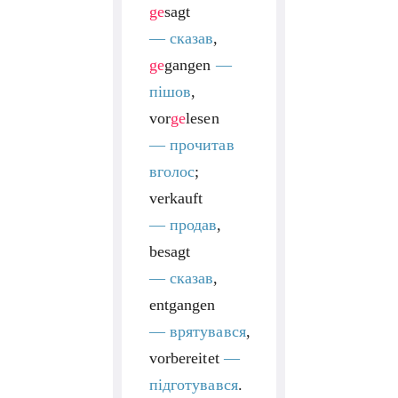
ge
sagt
—
сказав
,
ge
gangen
—
пішов
,
vor
ge
lesen
—
прочитав
вголос
;
verkauft
—
продав
,
besagt
—
сказав
,
entgangen
—
врятувався
,
vorbereitet
—
підготувався
.