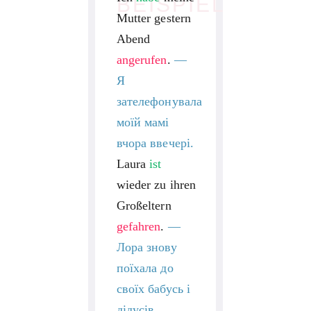
BEISPIEL
Mutter gestern
Abend
angerufen
.
—
Я
зателефонувала
моїй мамі
вчора ввечері.
Laura
ist
wieder zu ihren
Großeltern
gefahren
.
—
Лора знову
поїхала до
своїх бабусь і
дідусів.