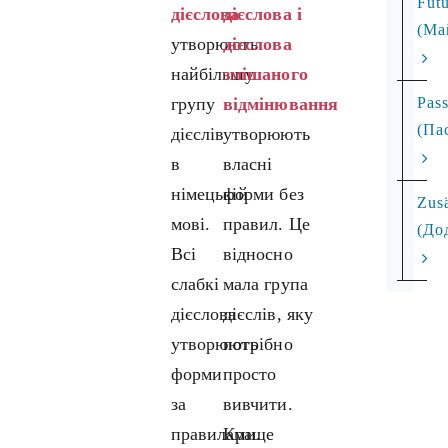
Futu
дієслова
дієслова і
(Ма
утворюють
дієслова
найбільшу
змішаного
Pass
групу
відмінювання
(Па
дієслів
утворюють
в
власні
німецькій
форми без
Zusä
мові.
правил. Це
(До
Всі
відносно
слабкі
мала група
дієслова
дієслів, яку
утворюють
потрібно
форми
просто
за
вивчити.
правилами.
Краще