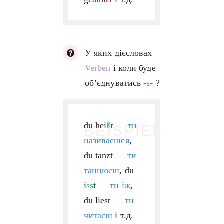
У яких дієсловах
Verben
і коли буде
об’єднуватись
-s-
?
du hei
ß
t
—
ти
BEISPIEL
називаєшся
,
du tanzt
—
ти
танцюєш
, du
i
ss
t
—
ти їж
,
du liest
—
ти
читаєш
і т.д.