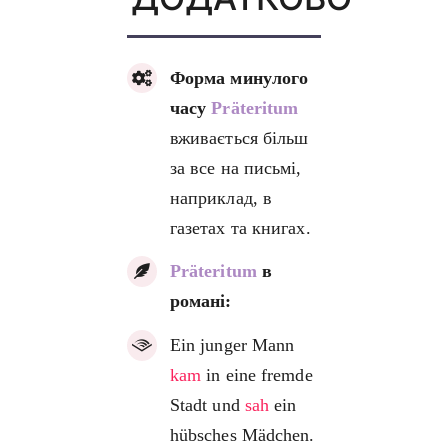
Форма минулого
часу
Präteritum
вживається більш
за все на письмі,
наприклад, в
газетах та книгах.
Präteritum
в
романі:
Ein junger Mann
kam
in eine fremde
Stadt und
sah
ein
hübsches Mädchen.