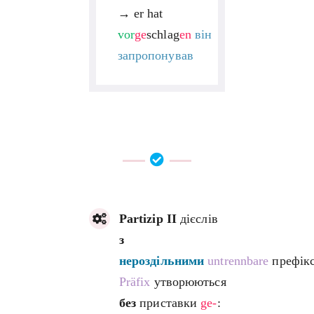
→
er hat
vor
ge
schlag
en
він
запропонував
Partizip II
дієслів
з
нероздільними
untrennbare
префік
Präfix
утворюються
без
приставки
ge-
: