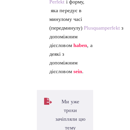
Perfekt
і форму,
яка передує в
минулому часі
(передминулу)
Plusquamperfekt
з
допоміжним
дієсловом
haben
, а
деякі з
допоміжним
дієсловом
sein
.
Ми уже
трохи
зачіпляли цю
тему