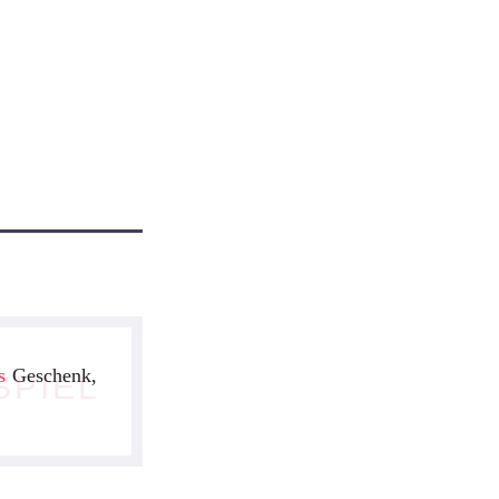
s
Geschenk,
SPIEL