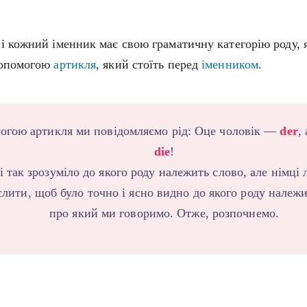
і кожний іменник має свою граматичну категорію роду, 
допомогою
артикля
, який стоїть перед
іменником
.
огою артикля ми повідомляємо рід: Оце чоловік —
der
,
die
!
і так зрозуміло до якого роду належить слово, але німці
слити, щоб було точно і ясно видно до якого роду належ
про який ми говоримо. Отже, розпочнемо.