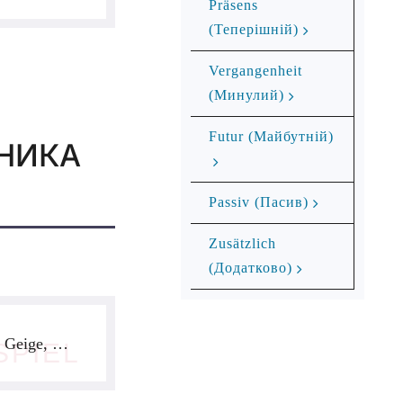
Präsens
(Теперішній)
Vergangenheit
(Минулий)
Futur (Майбутній)
ННИКА
Passiv (Пасив)
Zusätzlich
(Додатково)
Geige, …
SPIEL