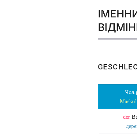
ІМЕННИ
ВІДМІН
GESCHLEC
Чол.
Maskul
der
B
дере