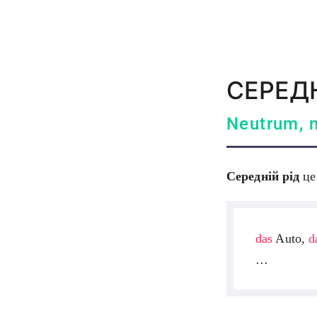
СЕРЕДН
Neutrum, n
Середній рід
це
das
Auto,
d
…