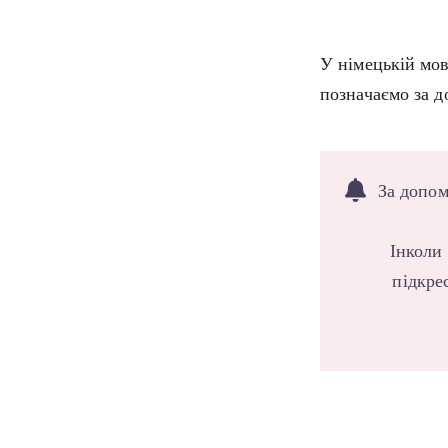
У німецькій мов
позначаємо за 
За допом
Інколи 
підкре