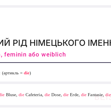
ИЙ РІД НІМЕЦЬКОГО ІМЕ
 feminin або weiblich
: (артикль =
die
)
die
Bluse,
die
Cafeteria,
die
Dose,
die
Erde,
die
Fantasie,
die
BEI