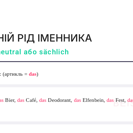
ІЙ РІД ІМЕННИКА
eutral або sächlich
: (артикль =
das
)
as
Bier,
das
Café,
das
Deodorant,
das
Elfenbein,
das
Fest,
da
BEI