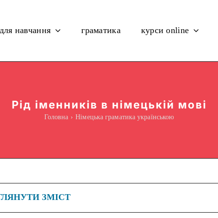
 для навчання
граматика
курси online
Рід іменників в німецькій мові
Головна
Німецька граматика українською
ГЛЯНУТИ ЗМІСТ