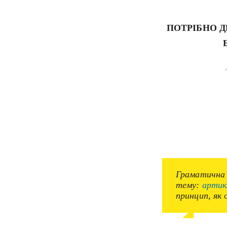
ПОТРІБНО Д
Граматична к
тему:
артик
принцип, як 