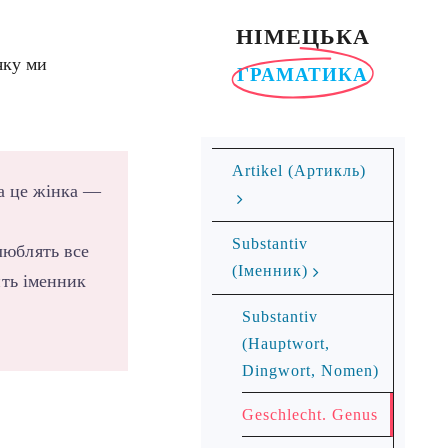
НІМЕЦЬКА
яку ми
ГРАМАТИКА
Ar­ti­kel (Артикль)
 а це жінка —
Substantiv
 люблять все
(Іменник)
ить іменник
Substantiv
(Hauptwort,
Dingwort, Nomen)
Geschlecht. Genus