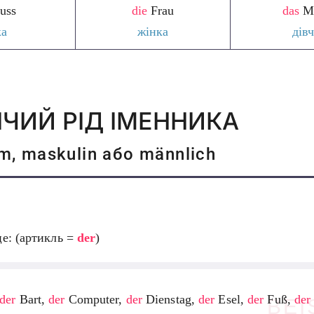
uss
die
Frau
das
M
ка
жінка
дів
ЧИЙ РІД ІМЕННИКА
m, maskulin або männlich
це: (артикль =
der
)
der
Bart,
der
Computer,
der
Dienstag,
der
Esel,
der
Fuß,
der
BEI