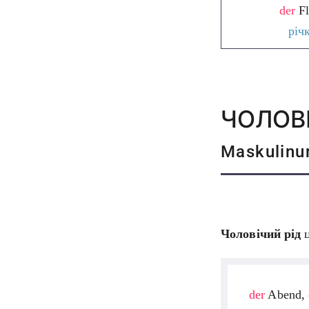
der
Fl
річ
ЧОЛОВІ
Maskulinu
Чоловічий рід
der
Abend,