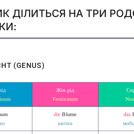
К ДІЛИТЬСЯ НА ТРИ РОД
КИ:
HT (GENUS)
рід
Жін.рід
Сер
inum
Femininum
Neu
aum
die
Blume
das
во
квітка
мобі