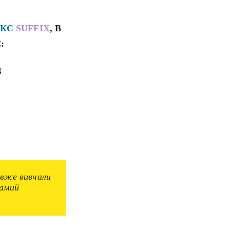
ІКС
SUFFIX
, В
:
д
 вже вивчали
самий