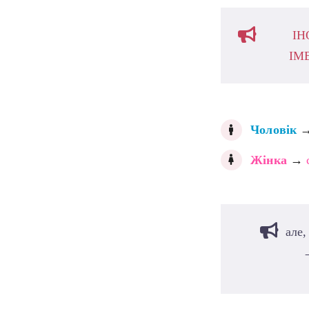
ІН
ІМ
Чоловік
Жінка
→
але,