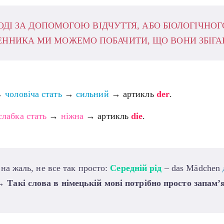
ОДІ ЗА ДОПОМОГОЮ ВІДЧУТТЯ, АБО БІОЛОГІЧНОГ
ЕННИКА МИ МОЖЕМО ПОБАЧИТИ, ЩО ВОНИ ЗБІГА
→
чоловіча стать
→
сильний
→ артикль
der
.
слабка стать
→
ніжна
→ артикль
die
.
 на жаль, не все так просто:
Середній рід
– das Mädchen
→
Такі слова в німецькій мові потрібно просто запам’