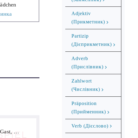
ädchen
чинка
Adjektiv
(Прикметник)
Partizip
(Дієприкметник)
Adverb
(Прислівник)
Zahlwort
(Числівник)
Präposition
(Прийменник)
Verb (Дієслово)
Gast, …
SPIEL