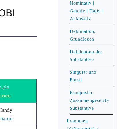
Nominativ |
ОВІ
Genitiv | Dativ |
Akkusativ
Deklination.
Grundlagen
Deklination der
Substantive
Singular und
Plural
.рід
Komposita.
trum
Zusammengesetzte
Substantive
Handy
льний
Pronomen
(Займенник)