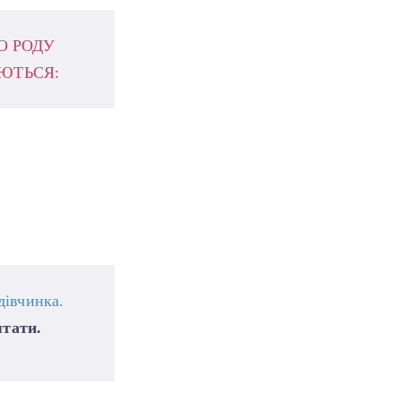
О РОДУ
ЮТЬСЯ:
дівчинка.
ятати.