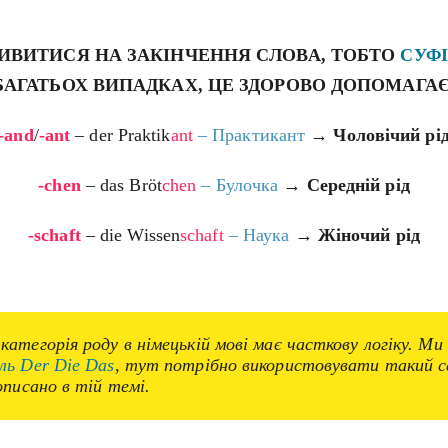
ИВИТИСЯ НА ЗАКІНЧЕННЯ СЛОВА, ТОБТО
СУФ
БАГАТЬОХ ВИПАДКАХ, ЦЕ ЗДОРОВО ДОПОМАГАЄ
-and
/
-ant
– der Praktik
ant
– Практикант
→
Чоловічий рі
-chen
– das Bröt
chen
– Булочка
→
Середній рід
-schaft
– die Wissen
schaft
– Наука
→
Жіночий рід
атегорія роду в німецькій мові має часткову логіку. Ми
ль Der Die Das
, тут потрібно використовувати такий 
описано в тій темі.