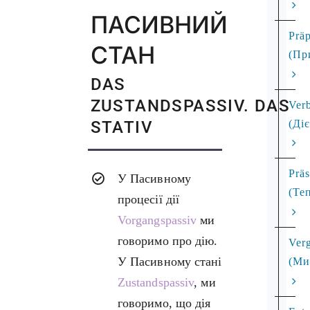
ПАСИВНИЙ
Präp
СТАН
(Пр
DAS
ZUSTANDSPASSIV. DAS
Ver
STATIV
(Ді
Prä
У Пасивному
(Те
процесії дії
Vorgangspassiv
ми
говоримо про дію.
Ver
У Пасивному стані
(Ми
Zustandspassiv
, ми
говоримо, що дія