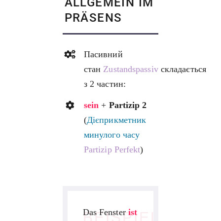
ALLGEMEIN IM
PRÄSENS
Пасивний
стан
Zustandspassiv
складається
з 2 частин:
sein
+
Partizip 2
(
Дієприкметник
минулого часу
Partizip Perfekt
)
Das Fenster
ist
BEISPIEL