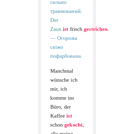
сильно
травмований.
Der
Zaun
ist
frisch
gestrichen
.
—
Огорожа
свіжо
пофарбована.
Manchmal
wünsche ich
mir, ich
komme ins
Büro, der
Kaffee
ist
schon
gekocht
,
alle meine