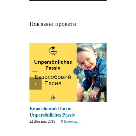
Пов'язані проекти
Безособовий Пасив –
Альтерн
Unpersönliches Passiv
Alternat
22 Жовтня, 2019
|
0 Коментарі
22 Жовтня