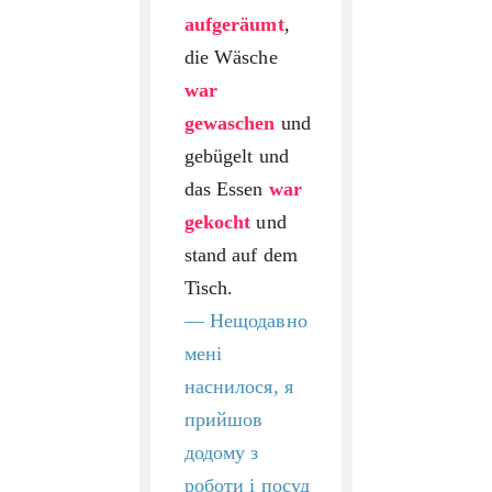
aufgeräumt
,
die Wäsche
war
gewaschen
und
gebügelt und
das Essen
war
gekocht
und
stand auf dem
Tisch.
—
Нещодавно
мені
наснилося, я
прийшов
додому з
роботи і посуд