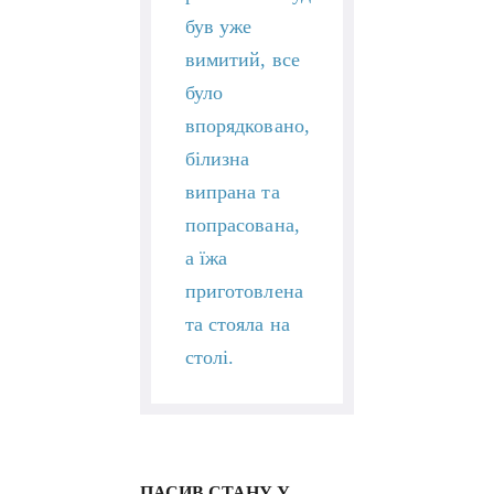
був уже
вимитий, все
було
впорядковано,
білизна
випрана та
попрасована,
а їжа
приготовлена
та стояла на
столі.
ПАСИВ СТАНУ У