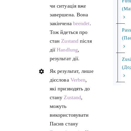
Futu
чи ситуація вже
(Ма
завершена. Вона
закінчена
beendet
.
Pass
Тож йдеться про
(Па
стан
Zustand
після
дії
Handlung
,
результат дії.
Zusä
(До
Як результат, лише
дієслова
Verben
,
які призводять до
стану
Zustand
,
можуть
використовувати
Пасив стану