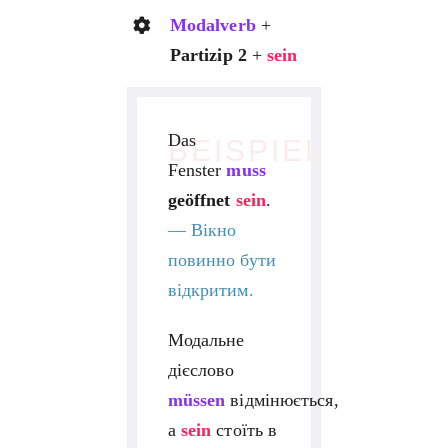
Modalverb
+
Partizip 2
+
sein
Das
BEISPIEL
Fenster
muss
geöffnet
sein
.
— Вікно
повинно бути
відкритим.
Модальне
дієслово
müssen
відмінюється,
а
sein
стоїть в