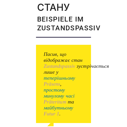
СТАНУ
BEISPIELE IM
ZUSTANDSPASSIV
Пасив, що
відображає стан
Zustandspassiv
зустрічається
лише у
теперішньому
Präsens
,
простому
минулому часі
Präteritum
та
майбутньому
Futur 1
.