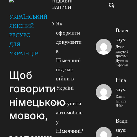
НЕДАВНІ
Коментарі
ЗАПИСИ
УКРАЇНСЬКИЙ
Як
ЯКІСНИЙ
Валенти
оформити
РЕСУРС
says:
документи
ДЛЯ
Дуже
в
дякую.Все
УКРАЇНЦІВ
зрозуміло!!
Німеччині
Дуже корисна
інформація!
під час
Щоб
війни в
Irina
говорити
Україні
says:
Danke
німецькою
für ihre
Як купити
Hilfe
мовою,
автомобіль
Вадим
у
says:
Німеччині?