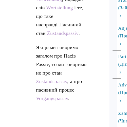
Pro
слів
Wortstellung
і те,
(За
що таке
насправді Пасивний
Adj
стан
Zustandspassiv
.
(Пр
Якщо ми говоримо
загалом про Пасів
Part
Passiv, то ми говоримо
(Ді
не про стан
Zustandspassiv
, а про
Adv
пасивний процес
(Пр
Vorgangspassiv
.
Zah
(Чи