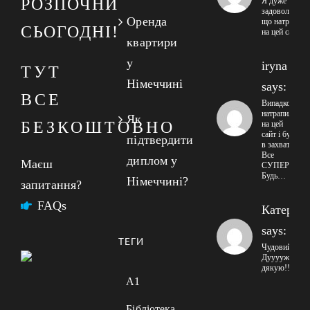
РОЗПОЧНИ
Я дуже
задоволений
Оренда
що натрапив
СЬОГОДНІ!
на цей сайт
квартири
у
iryna
ТУТ
Німеччині
says:
ВСЕ
Випадково
натрапила
Як
БЕЗКОШТОВНО
на цей
сайт і була
підтвердити
в захваті!
Все
диплом у
Маєш
СУПЕР!
Будь…
Німеччині?
запитання?
FAQs
Катерин
says:
ТЕГИ
Чудовий сайт
Дууууже
дякую!!!
A1
Бібліотека