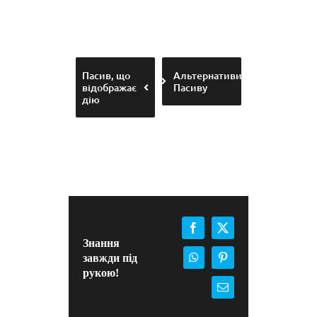
Пасив, що
Альтернативи
відображає
Пасиву
дію
Facebook
X
Знання
завжди під
WhatsApp
Pinterest
рукою!
E-
mail: