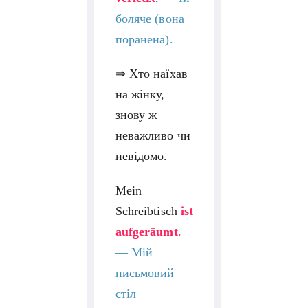
боляче (вона
поранена).
⇒ Хто наїхав
на жінку,
знову ж
неважливо чи
невідомо.
Mein
Schreibtisch
ist
aufgeräumt
.
—
Мій
письмовий
стіл