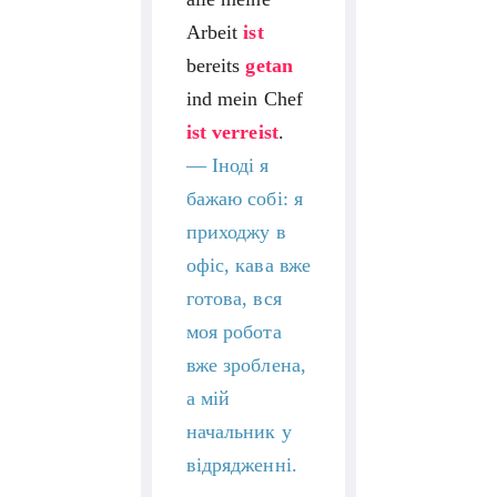
Arbeit
ist
bereits
getan
ind mein Chef
ist
verreist
.
—
Іноді я
бажаю собі: я
приходжу в
офіс, кава вже
готова, вся
моя робота
вже зроблена,
а мій
начальник у
відрядженні.