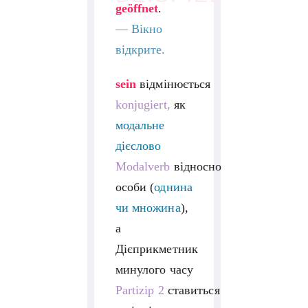
geöffnet
.
—
Вікно
відкрите.
sein
відмінюється
konjugiert,
як
модальне
дієслово
Modalverb
відносно
особи (
однина
чи множина
),
а
Дієприкметник
минулого часу
Partizip 2
ставиться