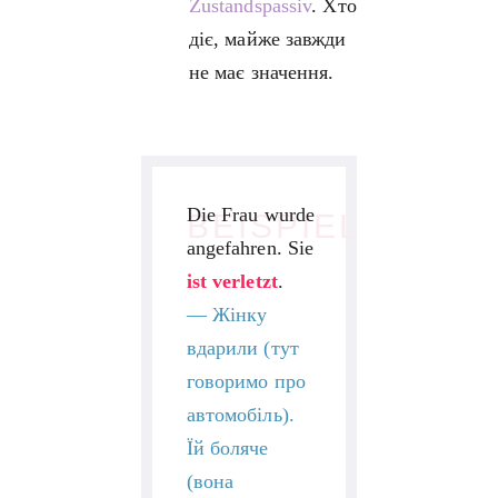
Zustandspassiv
. Хто
діє, майже завжди
не має значення.
Die Frau wurde
BEISPIEL
angefahren. Sie
ist verletzt
.
—
Жінку
вдарили (тут
говоримо про
автомобіль).
Їй боляче
(вона