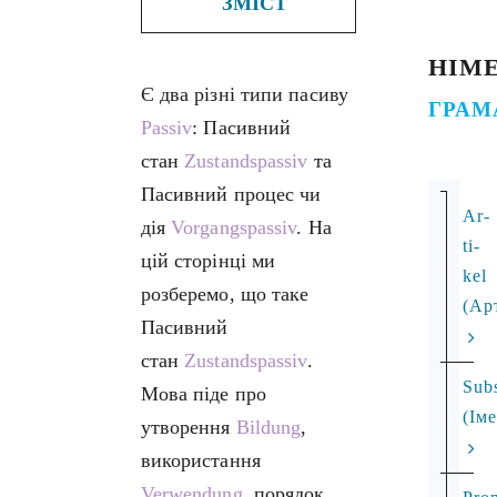
ЗМІСТ
НІМ
Є два різні типи пасиву
ГРАМ
Passiv
: Пасивний
стан
Zustandspassiv
та
Пасивний процес чи
Ar­
дія
Vorgangspassiv
. На
ti­
цій сторінці ми
kel
розберемо, що таке
(Ар
Пасивний
стан
Zustandspassiv
.
Subs
Мова піде про
(Ім
утворення
Bildung
,
використання
Verwendung
, порядок