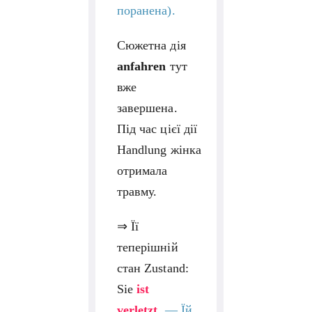
поранена).
Сюжетна дія
anfahren
тут
вже
завершена.
Під час цієї дії
Handlung жінка
отримала
травму.
⇒ Її
теперішній
стан Zustand:
Sie
ist
verletzt
.
—
Їй