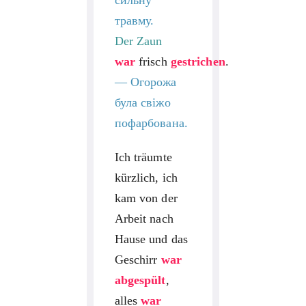
травму.
Der Zaun
war
frisch
gestrichen
.
—
Огорожа
була свіжо
пофарбована.
Ich träumte
kürzlich, ich
kam von der
Arbeit nach
Hause und das
Geschirr
war
abgespült
,
alles
war