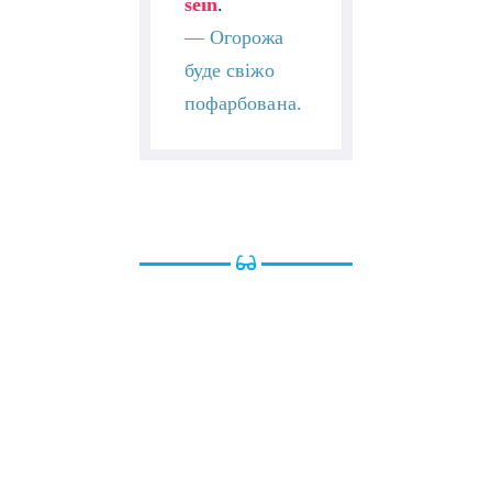
sein
.
—
Огорожа
буде свіжо
пофарбована.