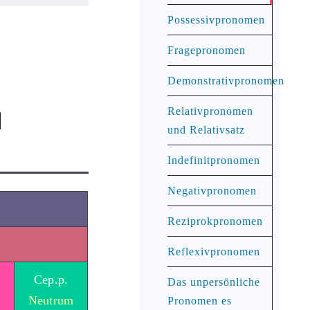
Possessivpronomen
Fragepronomen
Demonstrativpronomen
Relativpronomen
И
und Relativsatz
Indefinitpronomen
Negativpronomen
Reziprokpronomen
Reflexivpronomen
Сер.р.
Das unpersönliche
Neutrum
Pronomen es