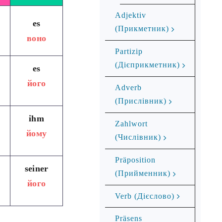
Adjektiv
es
(Прикметник)
воно
Partizip
(Дієприкметник)
es
його
Adverb
(Прислівник)
ihm
Zahlwort
йому
(Числівник)
Präposition
seiner
(Прийменник)
його
Verb (Дієслово)
Präsens