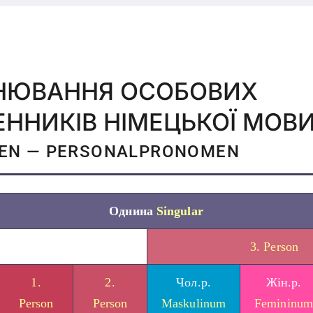
ІНЮВАННЯ ОСОБОВИХ
ННИКІВ НІМЕЦЬКОЇ МОВ
EN — PERSONALPRONOMEN
Однина
Singular
3. Person
1.
2.
Чол.р.
Жін.р.
Person
Person
Maskulinum
Femininum