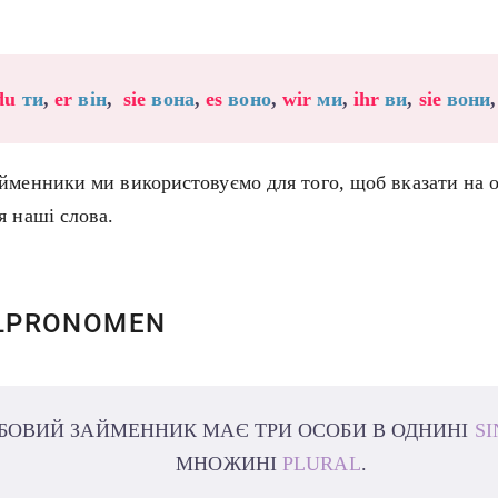
du
ти
,
er
він
,
sie
вона
,
es
воно
,
wir
ми
,
ihr
ви
,
sie
вони
йменники ми використовуємо для того, щоб вказати на о
я наші слова.
LPRONOMEN
БОВИЙ ЗАЙМЕННИК МАЄ ТРИ ОСОБИ В ОДНИНІ
S
МНОЖИНІ
PLURAL
.