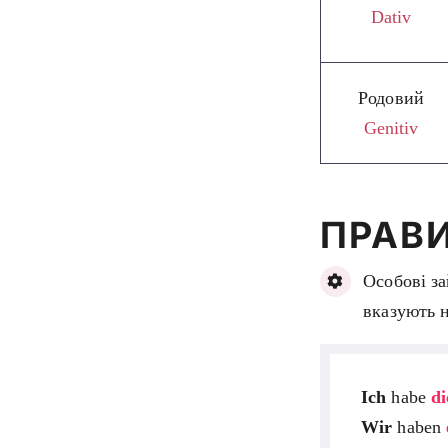
Dativ
Родовий
Genitiv
ПРАВ
Особові з
вказують н
Ich
habe
di
Wir
haben