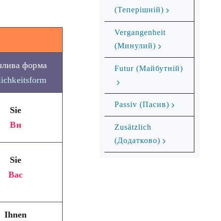
(Теперішній)
Vergangenheit
(Минулий)
члива форма
Futur (Майбутній)
lichkeitsform
Passiv (Пасив)
Sie
Ви
Zusätzlich
(Додатково)
Sie
Вас
Ihnen