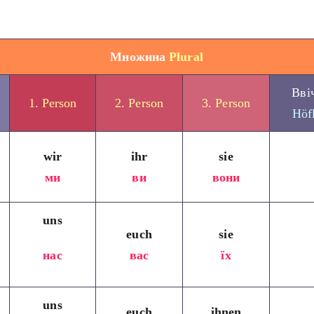
Множина
Plural
Вві
1. Person
2. Person
3. Person
Höf
wir
ihr
sie
ми
ви
вони
uns
euch
sie
нас
вас
їх
uns
euch
ihnen