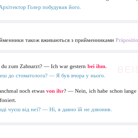
Архітектор Голер побудував його.
айменники також вживаються з прийменниками
Präpositi
 du zum Zahnarzt? — Ich war gestern
bei ihm
.
BEI
еш до стоматолога? — Я був вчора у нього.
anchmal noch etwas
von ihr
? — Nein, ich habe schon lange
foniert.
оді чуєш від неї? — Ні, я давно їй не дзвонив.