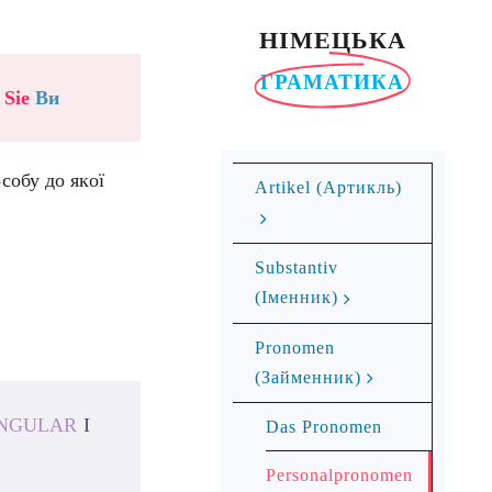
НІМЕЦЬКА
ГРАМАТИКА
,
Sie
Ви
собу до якої
Ar­ti­kel (Артикль)
Substantiv
(Іменник)
Pronomen
(Займенник)
INGULAR
І
Das Pronomen
Personalpronomen