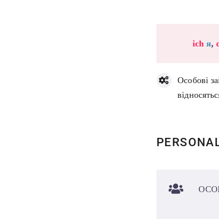
ich
я
,
Особові за
відносятьс
PERSONA
ОСО