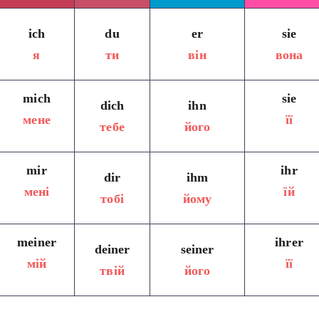
ich
du
er
sie
я
ти
він
вона
mich
sie
dich
ihn
мене
її
тебе
його
mir
ihr
dir
ihm
мені
їй
тобі
йому
meiner
ihrer
deiner
seiner
мій
її
твій
його