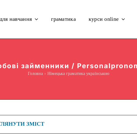
 для навчання
граматика
курси online
обові займенники / Personalprono
Головна
Німецька граматика українською
ГЛЯНУТИ ЗМІСТ