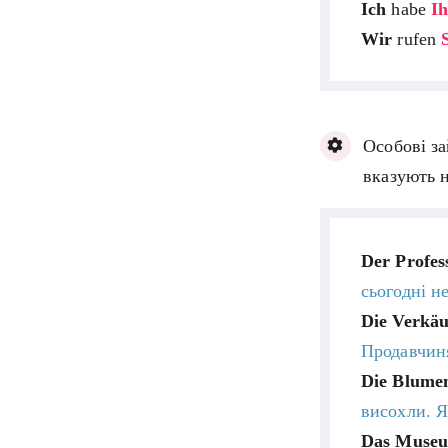
Ich
habe
I
Wir
rufen
Особові з
вказують н
Der Profes
сьогодні н
Die Verkäu
Продавчиня
Die Blume
висохли. Я
Das Muse