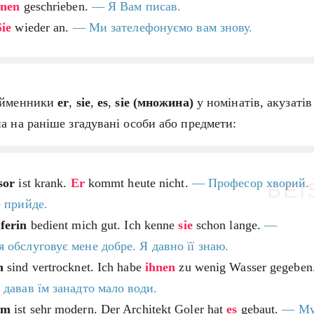
hnen
geschrieben.
— Я Вам писав.
Sie
wieder an.
— Ми зателефонуємо вам знову.
айменники
er
,
sie
,
es
,
sie (множина)
у номінатів, акузатів
а на раніше згадувані особи або предмети:
sor
ist krank.
Er
kommt heute nicht.
—
Професор хворий. 
BEI
е прийде.
ferin
bedient mich gut. Ich kenne
sie
schon lange.
—
 обслуговує мене добре. Я давно її знаю.
n
sind vertrocknet. Ich habe
ihnen
zu wenig Wasser gegeben
 давав їм занадто мало води.
um
ist sehr modern. Der Architekt Goler hat
es
gebaut.
— Му