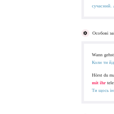
сучасний. 
Особові з
Wann gehst
Коли ти йд
Hörst du m
mit ihr
tele
Ти щось ін