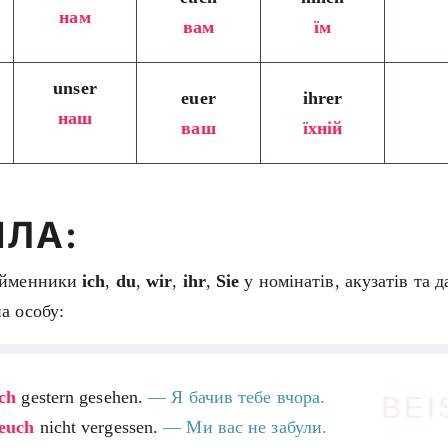
нам
вам
їм
unser
euer
ihrer
наш
ваш
їхній
ИЛА:
айменники
ich
,
du
,
wir
,
ihr
,
Sie
у номінатів, акузатів та д
а особу:
ch
gestern gesehen.
—
Я бачив тебе вчора.
BEI
euch
nicht vergessen.
— Ми вас не забули.