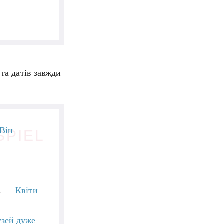
 та датів завжди
Він
SPIEL
.
— Квіти
зей дуже