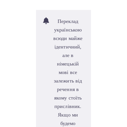
Переклад
українською
всюди майже
ідентичний,
але в
німецькій
мові все
залежить від
речення в
якому стоїть
прислівник.
Якщо ми
будемо