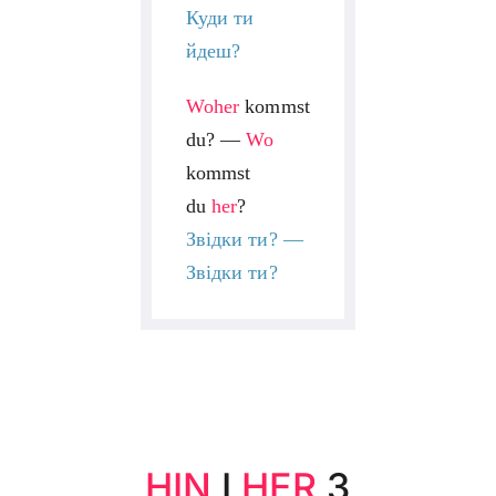
Куди ти
йдеш?
Woher
kommst
du? —
Wo
kommst
du
her
?
Звідки ти? —
Звідки ти?
HIN
І
HER
З