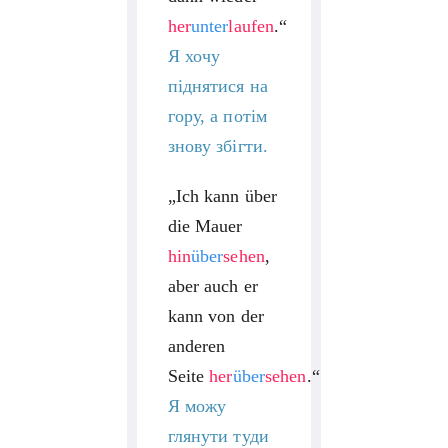
her
unter
laufen
.“
Я хочу
піднятися на
гору, а потім
знову збігти.
„Ich kann über
die Mauer
hin
über
sehen
,
aber auch er
kann von der
anderen
Seite
her
über
sehen
.“
Я можу
глянути туди