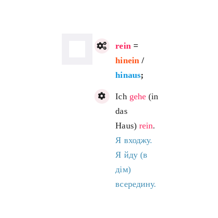
rein
=
hinein
/
hinaus
;
Ich
gehe
(in
das
Haus)
rein
.
Я входжу.
Я йду (в
дім)
всередину.