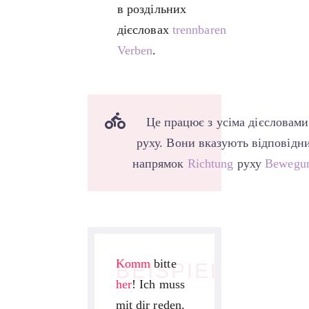
в роздільних
дієсловах
trennbaren
Verben
.
Це працює з усіма дієсловами
руху. Вони вказують відповідн
напрямок
Richtung
руху
Bewegu
Komm
bitte
BEISPIEL
her
! Ich muss
mit dir reden.