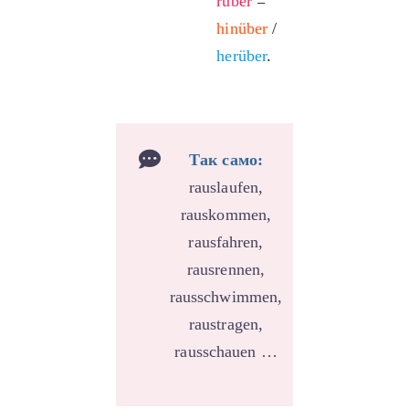
rüber
=
hinüber
/
herüber
.
Так само:
rauslaufen,
rauskommen,
rausfahren,
rausrennen,
rausschwimmen,
raustragen,
rausschauen …