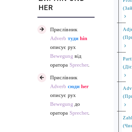
Pro
HER
(За
Прислівник
Adj
(Пр
Adverb
туди
hin
описує рух
Bewegung
від
Part
оратора
Sprecher
.
(Ді
Прислівник
Adverb
сюди
her
Adv
описує рух
(Пр
Bewegung
до
оратора
Sprecher
.
Zah
(Чи