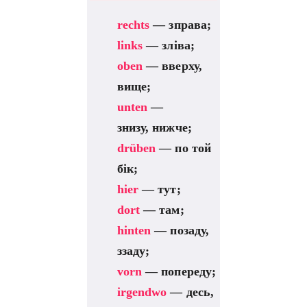
rechts
— зправа;
links
— зліва;
oben
— вверху,
вище;
unten
—
знизу, нижче;
drüben
— по той
бік;
hier
— тут;
dort
— там;
hinten
— позаду,
ззаду;
vorn
— попереду;
irgendwo
— десь,