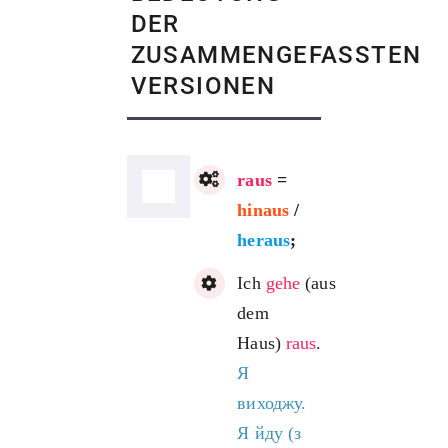
DER
ZUSAMMENGEFASSTEN
VERSIONEN
raus
=
hinaus
/
heraus
;
Ich
gehe
(aus
dem
Haus)
raus
.
Я
виходжу.
Я йду (з