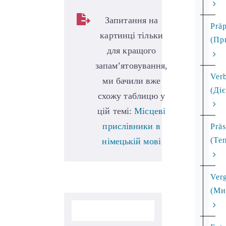
Запитання на
Präp
картинці тільки
(Пр
для кращого
запам’ятовування,
Ver
ми бачили вже
(Ді
схожу таблицю у
цій темі:
Місцеві
прислівники в
Prä
(Те
німецькій мові
Ver
(Ми