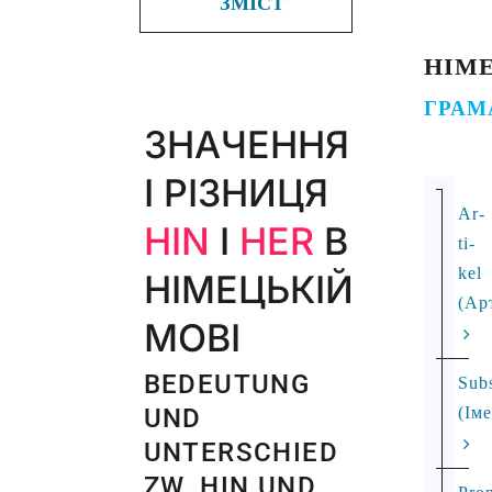
ЗМІСТ
НІМ
ГРАМ
ЗНАЧЕННЯ
І РІЗНИЦЯ
Ar­
HIN
І
HER
В
ti­
kel
НІМЕЦЬКІЙ
(Ар
МОВІ
BEDEUTUNG
Subs
UND
(Ім
UNTERSCHIED
ZW. HIN UND