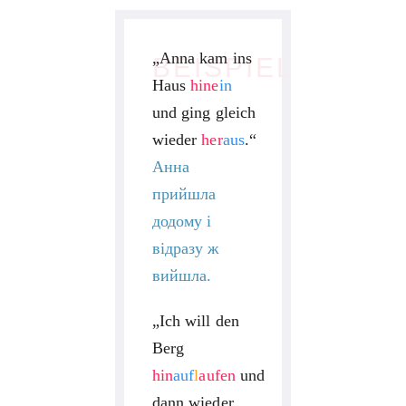
„Anna kam ins
BEISPIEL
Haus
hine
in
und ging gleich
wieder
her
aus
.“
Анна
прийшла
додому і
відразу ж
вийшла.
„Ich will den
Berg
hin
auf
l
aufen
und
dann wieder