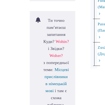
Futu
(Ма
Ти точно
Pass
пам’ятаєш
(Па
запитання
Куди?
Wohin
?
Zusä
і Звідки?
(До
Woher?
з попередньої
теми:
Місцеві
прислівники
в німецькій
мові
і там є
схожа
табличка.