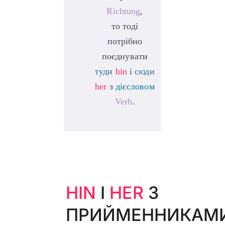
Richtung
,
то тоді
потрібно
поєднувати
туди
hin
і
сюди
her
з
дієсловом
Verb
.
HIN
І
HER
З
ПРИЙМЕННИКАМ