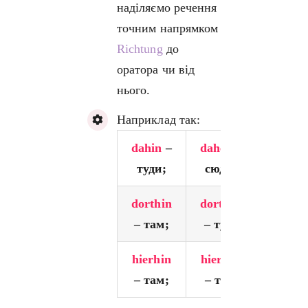
наділяємо речення
точним напрямком
Richtung
до
оратора чи від
нього.
Наприклад так:
dahin
–
daher
–
туди;
сюди;
dorthin
dorther
– там;
– тут;
hierhin
hierher
– там;
– тут.