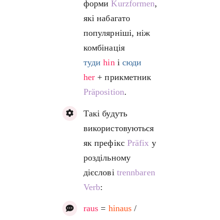
форми
Kurzformen
,
які набагато
популярніші, ніж
комбінація
туди
hin
і
сюди
her
+ прикметник
Präposition
.
Такі будуть
використовуються
як префікс
Präfix
у
роздільному
дієслові
trennbaren
Verb
:
raus
=
hinaus
/