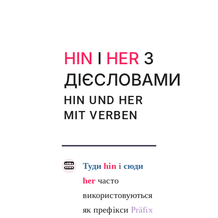
HIN
І
HER
З
ДІЄСЛОВАМИ
HIN UND HER
MIT VERBEN
Туди
hin
і
сюди
her
часто
використовуються
як префікси
Präfix