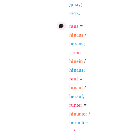
дому)
геть.
raus
=
hinaus
/
heraus
;
rein
=
hinein
/
hinaus
;
rauf
=
hinauf
/
herauf
;
runter
=
hinunter
/
herunter
;