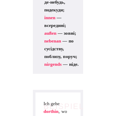
де-небудь,
подекуди;
innen
—
всередині;
außen
— зовні;
nebenan
— по
сусідству,
поблизу, поруч;
nirgends
— ніде.
Ich gehe
BEISPIEL
dorthin
, wo