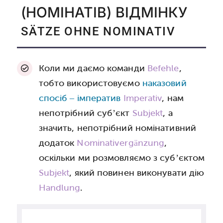
(НОМІНАТІВ) ВІДМІНКУ
SÄTZE OHNE NOMINATIV
Коли ми даємо команди
Befehle
,
тобто використовуємо
наказовий
спосіб – імператив
Imperativ
, нам
непотрібний суб’єкт
Subjekt
, а
значить, непотрібний номінативний
додаток
Nominativergänzung
,
оскільки ми розмовляємо з суб’єктом
Subjekt
, який повинен виконувати дію
Handlung
.