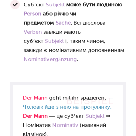
Суб’єкт
Subjekt
може бути людиною
Person
або річчю чи
предметом
Sache
. Всі дієслова
Verben
завжди мають
суб’єкт
Subjekt
і, таким чином,
завжди є номінативним доповненням
Nominativergänzung
.
Der Mann
geht mit ihr spazieren.
—
BEISPIEL
Чоловік йде з нею на прогулянку.
Der Mann
— це суб’єкт
Subjekt
⇒
Номінатив
Nominativ
(називний
відмінок).