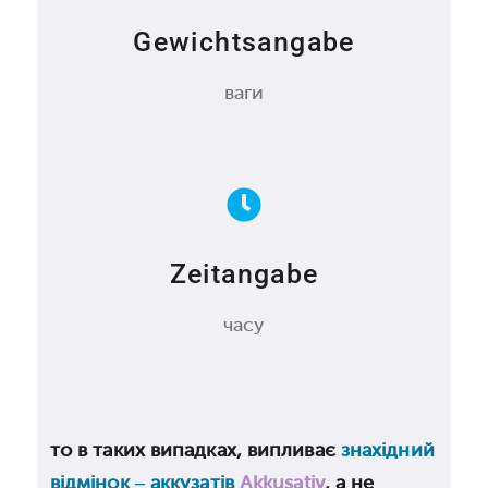
Gewichtsangabe
ваги
Zeitangabe
часу
то в таких випадках, випливає
знахідний
відмінок – аккузатів
Akkusativ
, а не