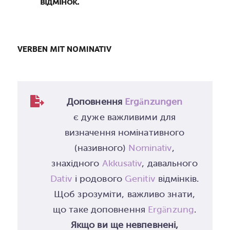
відмінок.
VERBEN MIT NOMINATIV
Доповнення
Ergänzungen
є дуже важливими для
визначення номінативного
(називного)
Nominativ
,
знахідного
Akkusativ
, давального
Dativ
і родового
Genitiv
відмінків.
Щоб зрозуміти, важливо знати,
що таке доповнення
Ergänzung
.
Якщо ви ще невпевнені,