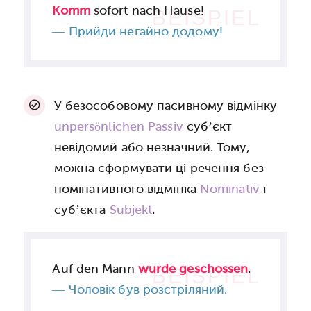
Komm
sofort nach Hause!
BEISPIEL
—
Прийди негайно додому!
У безособовому пасивному відмінку
unpersönlichen Passiv
суб’єкт
невідомий або незначний. Тому,
можна сформувати ці речення без
номінативного відмінка
Nominativ
і
суб’єкта
Subjekt
.
Auf den Mann
wurde geschossen
.
BEISPIEL
— Чоловік був розстріляний.