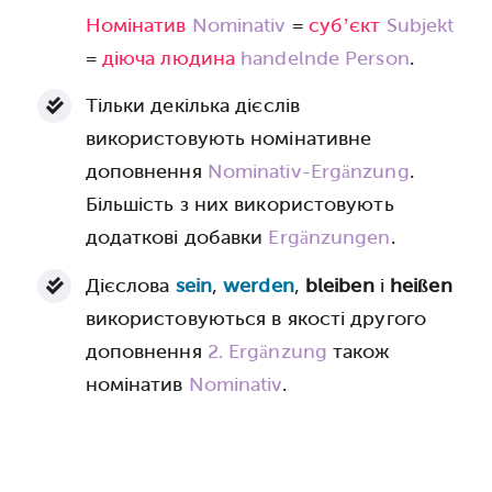
Номінатив
Nominativ
=
суб’єкт
Subjekt
=
діюча людина
handelnde Person
.
Тільки декілька дієслів
використовують номінативне
доповнення
Nominativ-Ergänzung
.
Більшість з них використовують
додаткові добавки
Ergänzungen
.
Дієслова
sein
,
werden
,
bleiben
і
heißen
використовуються в якості другого
доповнення
2. Ergänzung
також
номінатив
Nominativ
.