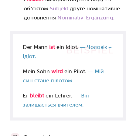
об’єктом
Subjekt
друге номінативне
доповнення
Nominativ-Ergänzung
:
Der Mann
ist
ein Idiot.
—
Чоловік –
BEISPIEL
ідіот.
Mein Sohn
wird
ein Pilot.
—
Мій
син стане пілотом.
Er
bleibt
ein Lehrer.
—
Він
залишається вчителем.