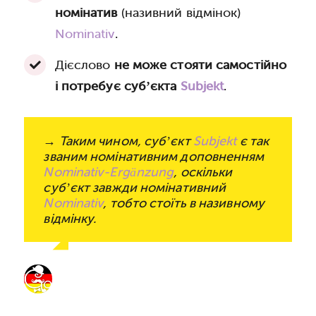
номінатив
(називний відмінок)
Nominativ
.
Дієслово
не може стояти самостійно
і потребує суб’єкта
Subjekt
.
→ Таким чином, суб’єкт
Subjekt
є так
званим номінативним доповненням
Nominativ-Ergänzung
, оскільки
суб’єкт завжди номінативний
Nominativ
, тобто стоїть в називному
відмінку.