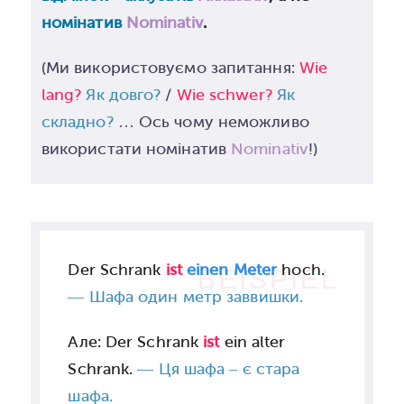
номінатив
Nominativ
.
(Ми використовуємо запитання:
Wie
lang?
Як довго?
/
Wie schwer?
Як
складно?
… Ось чому неможливо
використати номінатив
Nominativ
!)
Der Schrank
ist
einen Meter
hoch.
BEISPIEL
—
Шафа один метр заввишки.
Але: Der Schrank
ist
ein alter
Schrank.
—
Ця шафа – є стара
шафа.