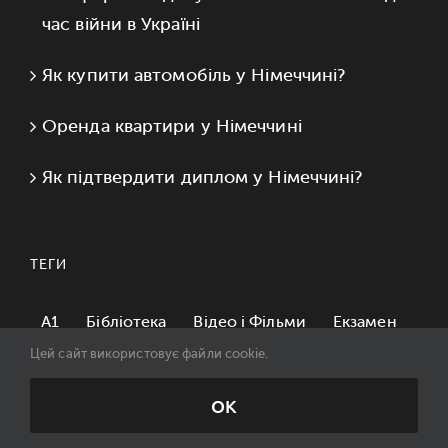
час війни в Україні
Як купити автомобіль у Німеччині?
Оренда квартири у Німеччині
Як підтвердити диплом у Німеччині?
ТЕГИ
A1
Бібліотека
Відео і Фільми
Екзамен
Цей сайт використовує файли cookie.
Карточки
Навчальні ігри
Німецька граматика
Німецькі діалоги
OK
Німецькі казки
Німецькі тексти